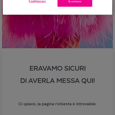
Configurare
Accettare
ERAVAMO SICURI
DI AVERLA MESSA QUI!
Ci spiace, la pagina richiesta è introvabile.