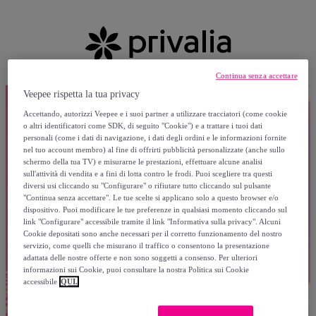
Continua senza accettare
Veepee rispetta la tua privacy
Accettando, autorizzi Veepee e i suoi partner a utilizzare tracciatori (come cookie
o altri identificatori come SDK, di seguito "Cookie") e a trattare i tuoi dati
personali (come i dati di navigazione, i dati degli ordini e le informazioni fornite
nel tuo account membro) al fine di offrirti pubblicità personalizzate (anche sullo
schermo della tua TV) e misurarne le prestazioni, effettuare alcune analisi
sull'attività di vendita e a fini di lotta contro le frodi. Puoi scegliere tra questi
diversi usi cliccando su "Configurare" o rifiutare tutto cliccando sul pulsante
"Continua senza accettare". Le tue scelte si applicano solo a questo browser e/o
dispositivo. Puoi modificare le tue preferenze in qualsiasi momento cliccando sul
link "Configurare" accessibile tramite il link "Informativa sulla privacy". Alcuni
Cookie depositati sono anche necessari per il corretto funzionamento del nostro
servizio, come quelli che misurano il traffico o consentono la presentazione
adattata delle nostre offerte e non sono soggetti a consenso. Per ulteriori
informazioni sui Cookie, puoi consultare la nostra Politica sui Cookie
accessibile
QUI.