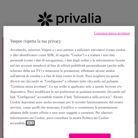
Continua senza accettare
Veepee rispetta la tua privacy
Accettando, autorizzi Veepee e i suoi partner a utilizzare tracciatori (come cookie
o altri identificatori come SDK, di seguito "Cookie") e a trattare i tuoi dati
personali (come i dati di navigazione, i dati degli ordini e le informazioni fornite
nel tuo account membro) al fine di offrirti pubblicità personalizzate (anche sullo
schermo della tua TV) e misurarne le prestazioni, effettuare alcune analisi
sull'attività di vendita e a fini di lotta contro le frodi. Puoi scegliere tra questi
diversi usi cliccando su "Configurare" o rifiutare tutto cliccando sul pulsante
"Continua senza accettare". Le tue scelte si applicano solo a questo browser e/o
dispositivo. Puoi modificare le tue preferenze in qualsiasi momento cliccando sul
link "Configurare" accessibile tramite il link "Informativa sulla privacy". Alcuni
Cookie depositati sono anche necessari per il corretto funzionamento del nostro
servizio, come quelli che misurano il traffico o consentono la presentazione
adattata delle nostre offerte e non sono soggetti a consenso. Per ulteriori
informazioni sui Cookie, puoi consultare la nostra Politica sui Cookie
accessibile
QUI.