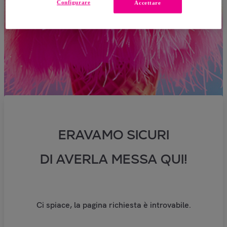
Configurare
Accettare
ERAVAMO SICURI
DI AVERLA MESSA QUI!
Ci spiace, la pagina richiesta è introvabile.