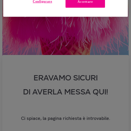
Configurare
Accettare
ERAVAMO SICURI
DI AVERLA MESSA QUI!
Ci spiace, la pagina richiesta è introvabile.