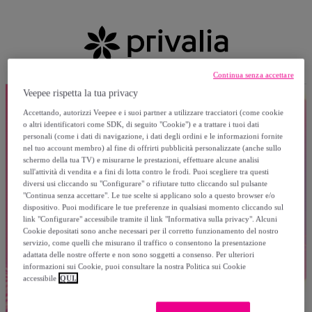
Continua senza accettare
Veepee rispetta la tua privacy
Accettando, autorizzi Veepee e i suoi partner a utilizzare tracciatori (come cookie
o altri identificatori come SDK, di seguito "Cookie") e a trattare i tuoi dati
personali (come i dati di navigazione, i dati degli ordini e le informazioni fornite
nel tuo account membro) al fine di offrirti pubblicità personalizzate (anche sullo
schermo della tua TV) e misurarne le prestazioni, effettuare alcune analisi
sull'attività di vendita e a fini di lotta contro le frodi. Puoi scegliere tra questi
diversi usi cliccando su "Configurare" o rifiutare tutto cliccando sul pulsante
"Continua senza accettare". Le tue scelte si applicano solo a questo browser e/o
dispositivo. Puoi modificare le tue preferenze in qualsiasi momento cliccando sul
link "Configurare" accessibile tramite il link "Informativa sulla privacy". Alcuni
Cookie depositati sono anche necessari per il corretto funzionamento del nostro
servizio, come quelli che misurano il traffico o consentono la presentazione
adattata delle nostre offerte e non sono soggetti a consenso. Per ulteriori
informazioni sui Cookie, puoi consultare la nostra Politica sui Cookie
accessibile
QUI.