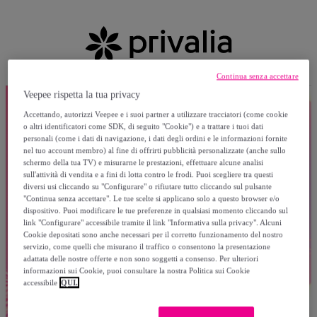
Continua senza accettare
Veepee rispetta la tua privacy
Accettando, autorizzi Veepee e i suoi partner a utilizzare tracciatori (come cookie
o altri identificatori come SDK, di seguito "Cookie") e a trattare i tuoi dati
personali (come i dati di navigazione, i dati degli ordini e le informazioni fornite
nel tuo account membro) al fine di offrirti pubblicità personalizzate (anche sullo
schermo della tua TV) e misurarne le prestazioni, effettuare alcune analisi
sull'attività di vendita e a fini di lotta contro le frodi. Puoi scegliere tra questi
diversi usi cliccando su "Configurare" o rifiutare tutto cliccando sul pulsante
"Continua senza accettare". Le tue scelte si applicano solo a questo browser e/o
dispositivo. Puoi modificare le tue preferenze in qualsiasi momento cliccando sul
link "Configurare" accessibile tramite il link "Informativa sulla privacy". Alcuni
Cookie depositati sono anche necessari per il corretto funzionamento del nostro
servizio, come quelli che misurano il traffico o consentono la presentazione
adattata delle nostre offerte e non sono soggetti a consenso. Per ulteriori
informazioni sui Cookie, puoi consultare la nostra Politica sui Cookie
accessibile
QUI.