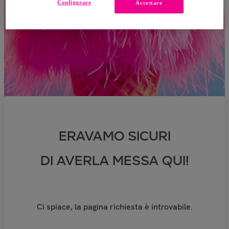
Configurare
Accettare
ERAVAMO SICURI
DI AVERLA MESSA QUI!
Ci spiace, la pagina richiesta è introvabile.