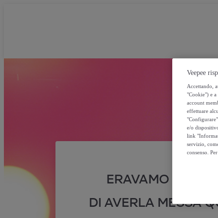
Veepee risp
Accettando, au
"Cookie") e a 
account membro
effettuare alcu
"Configurare" 
e/o dispositiv
link "Informa
servizio, come
consenso. Per 
ERAVAMO SICURI
DI AVERLA MESSA QU