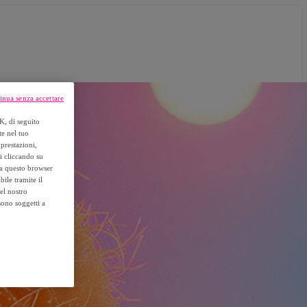
inua senza accettare
K, di seguito
te nel tuo
prestazioni,
si cliccando su
o a questo browser
ile tramite il
el nostro
sono soggetti a