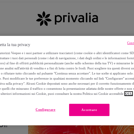
Cont
etta la tua privacy
torizzi Veepee e i suoi partner a utilizzare tracciatori (come cookie o altri identificatori come SD
trattare i tuoi dati personali (come i dati di navigazione, i dati degli ordini e le informazioni forni
) al fine di offrirti pubblicità personalizzate (anche sullo schermo della tua TV) e misurarne le 
ne analisi sull'attività di vendita e a fini di lotta contro le frodi. Puoi scegliere tra questi diversi u
o rifiutare tutto cliccando sul pulsante "Continua senza accettare". Le tue scelte si applicano sol
o. Puoi modificare le tue preferenze in qualsiasi momento cliccando sul link "Configurare" accessib
tiva sulla privacy". Alcuni Cookie depositati sono anche necessari per il corretto funzionamento d
 quelli che misurano il traffico o consentono la presentazione adattata delle nostre offerte e non 
ulteriori informazioni sui Cookie, puoi consultare la nostra Politica sui Cookie accessibile
QUI.
Configurare
Accettare
I!