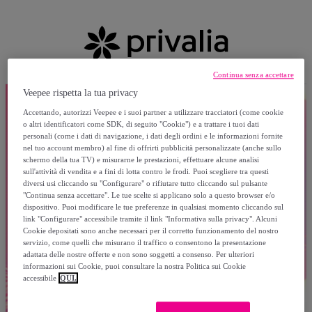
Continua senza accettare
Veepee rispetta la tua privacy
Accettando, autorizzi Veepee e i suoi partner a utilizzare tracciatori (come cookie
o altri identificatori come SDK, di seguito "Cookie") e a trattare i tuoi dati
personali (come i dati di navigazione, i dati degli ordini e le informazioni fornite
nel tuo account membro) al fine di offrirti pubblicità personalizzate (anche sullo
schermo della tua TV) e misurarne le prestazioni, effettuare alcune analisi
sull'attività di vendita e a fini di lotta contro le frodi. Puoi scegliere tra questi
diversi usi cliccando su "Configurare" o rifiutare tutto cliccando sul pulsante
"Continua senza accettare". Le tue scelte si applicano solo a questo browser e/o
dispositivo. Puoi modificare le tue preferenze in qualsiasi momento cliccando sul
link "Configurare" accessibile tramite il link "Informativa sulla privacy". Alcuni
Cookie depositati sono anche necessari per il corretto funzionamento del nostro
servizio, come quelli che misurano il traffico o consentono la presentazione
adattata delle nostre offerte e non sono soggetti a consenso. Per ulteriori
informazioni sui Cookie, puoi consultare la nostra Politica sui Cookie
accessibile
QUI.