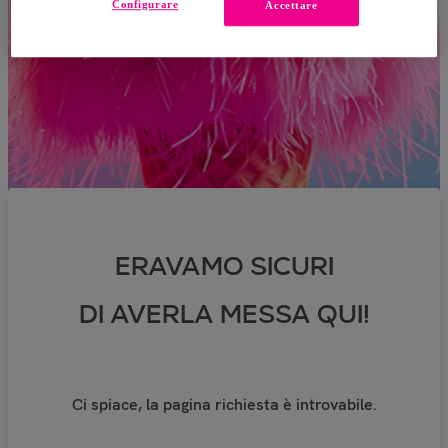
Configurare
Accettare
ERAVAMO SICURI
DI AVERLA MESSA QUI!
Ci spiace, la pagina richiesta è introvabile.