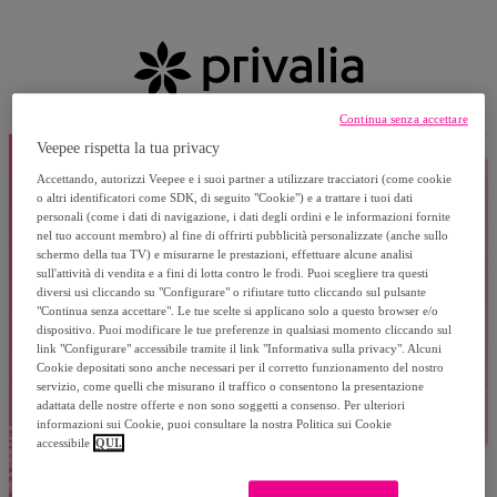
Continua senza accettare
Veepee rispetta la tua privacy
Accettando, autorizzi Veepee e i suoi partner a utilizzare tracciatori (come cookie
o altri identificatori come SDK, di seguito "Cookie") e a trattare i tuoi dati
personali (come i dati di navigazione, i dati degli ordini e le informazioni fornite
nel tuo account membro) al fine di offrirti pubblicità personalizzate (anche sullo
schermo della tua TV) e misurarne le prestazioni, effettuare alcune analisi
sull'attività di vendita e a fini di lotta contro le frodi. Puoi scegliere tra questi
diversi usi cliccando su "Configurare" o rifiutare tutto cliccando sul pulsante
"Continua senza accettare". Le tue scelte si applicano solo a questo browser e/o
dispositivo. Puoi modificare le tue preferenze in qualsiasi momento cliccando sul
link "Configurare" accessibile tramite il link "Informativa sulla privacy". Alcuni
Cookie depositati sono anche necessari per il corretto funzionamento del nostro
servizio, come quelli che misurano il traffico o consentono la presentazione
adattata delle nostre offerte e non sono soggetti a consenso. Per ulteriori
informazioni sui Cookie, puoi consultare la nostra Politica sui Cookie
accessibile
QUI.