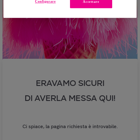
Configurare
Accettare
ERAVAMO SICURI
DI AVERLA MESSA QUI!
Ci spiace, la pagina richiesta è introvabile.