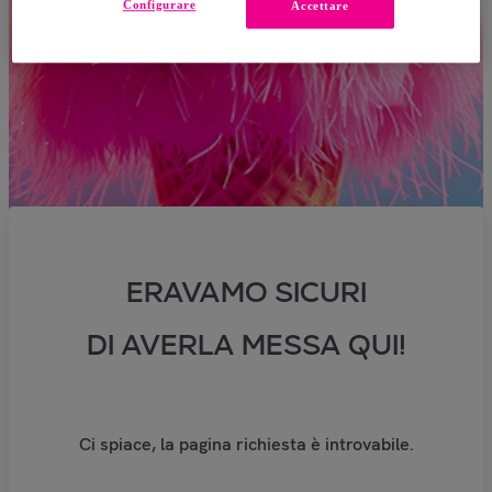
Configurare
Accettare
ERAVAMO SICURI
DI AVERLA MESSA QUI!
Ci spiace, la pagina richiesta è introvabile.