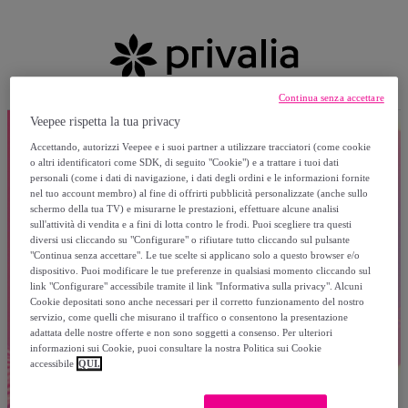
Continua senza accettare
Veepee rispetta la tua privacy
Accettando, autorizzi Veepee e i suoi partner a utilizzare tracciatori (come cookie
o altri identificatori come SDK, di seguito "Cookie") e a trattare i tuoi dati
personali (come i dati di navigazione, i dati degli ordini e le informazioni fornite
nel tuo account membro) al fine di offrirti pubblicità personalizzate (anche sullo
schermo della tua TV) e misurarne le prestazioni, effettuare alcune analisi
sull'attività di vendita e a fini di lotta contro le frodi. Puoi scegliere tra questi
diversi usi cliccando su "Configurare" o rifiutare tutto cliccando sul pulsante
"Continua senza accettare". Le tue scelte si applicano solo a questo browser e/o
dispositivo. Puoi modificare le tue preferenze in qualsiasi momento cliccando sul
link "Configurare" accessibile tramite il link "Informativa sulla privacy". Alcuni
Cookie depositati sono anche necessari per il corretto funzionamento del nostro
servizio, come quelli che misurano il traffico o consentono la presentazione
adattata delle nostre offerte e non sono soggetti a consenso. Per ulteriori
informazioni sui Cookie, puoi consultare la nostra Politica sui Cookie
accessibile
QUI.