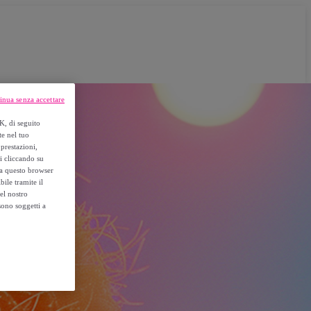
inua senza accettare
K, di seguito
te nel tuo
prestazioni,
si cliccando su
o a questo browser
ile tramite il
el nostro
sono soggetti a