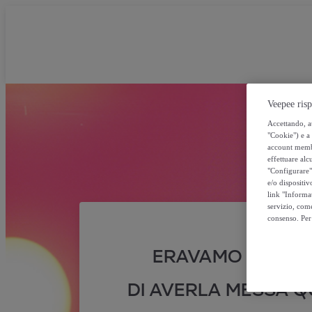
Veepee risp
Accettando, au
"Cookie") e a 
account membro
effettuare alcu
"Configurare" 
e/o dispositiv
link "Informa
servizio, come
consenso. Per 
ERAVAMO SICURI
DI AVERLA MESSA QU