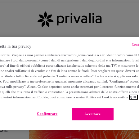
Cont
etta la tua privacy
torizzi Veepee e i suoi partner a utilizzare tracciatori (come cookie o altri identificatori come SD
trattare i tuoi dati personali (come i dati di navigazione, i dati degli ordini e le informazioni forni
) al fine di offrirti pubblicità personalizzate (anche sullo schermo della tua TV) e misurarne le 
ne analisi sull'attività di vendita e a fini di lotta contro le frodi. Puoi scegliere tra questi diversi u
o rifiutare tutto cliccando sul pulsante "Continua senza accettare". Le tue scelte si applicano sol
o. Puoi modificare le tue preferenze in qualsiasi momento cliccando sul link "Configurare" accessib
tiva sulla privacy". Alcuni Cookie depositati sono anche necessari per il corretto funzionamento d
 quelli che misurano il traffico o consentono la presentazione adattata delle nostre offerte e non 
ulteriori informazioni sui Cookie, puoi consultare la nostra Politica sui Cookie accessibile
QUI.
Configurare
Accettare
I!