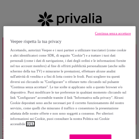
Continua senza accettare
Veepee rispetta la tua privacy
Accettando, autorizzi Veepee e i suoi partner a utilizzare tracciatori (come cookie
o altri identificatori come SDK, di seguito "Cookie") e a trattare i tuoi dati
personali (come i dati di navigazione, i dati degli ordini e le informazioni fornite
nel tuo account membro) al fine di offrirti pubblicità personalizzate (anche sullo
schermo della tua TV) e misurarne le prestazioni, effettuare alcune analisi
sull'attività di vendita e a fini di lotta contro le frodi. Puoi scegliere tra questi
diversi usi cliccando su "Configurare" o rifiutare tutto cliccando sul pulsante
"Continua senza accettare". Le tue scelte si applicano solo a questo browser e/o
dispositivo. Puoi modificare le tue preferenze in qualsiasi momento cliccando sul
link "Configurare" accessibile tramite il link "Informativa sulla privacy". Alcuni
Cookie depositati sono anche necessari per il corretto funzionamento del nostro
servizio, come quelli che misurano il traffico o consentono la presentazione
adattata delle nostre offerte e non sono soggetti a consenso. Per ulteriori
informazioni sui Cookie, puoi consultare la nostra Politica sui Cookie
accessibile
QUI.