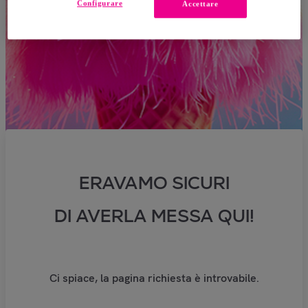
Configurare
Accettare
ERAVAMO SICURI
DI AVERLA MESSA QUI!
Ci spiace, la pagina richiesta è introvabile.