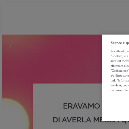
Veepee risp
Accettando, au
"Cookie") e a 
account membro
effettuare alcu
"Configurare" 
e/o dispositiv
link "Informa
servizio, come
consenso. Per 
ERAVAMO SICURI
DI AVERLA MESSA QU