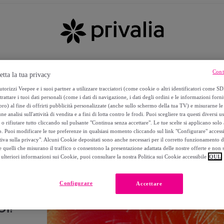
Cont
etta la tua privacy
torizzi Veepee e i suoi partner a utilizzare tracciatori (come cookie o altri identificatori come SD
trattare i tuoi dati personali (come i dati di navigazione, i dati degli ordini e le informazioni forni
) al fine di offrirti pubblicità personalizzate (anche sullo schermo della tua TV) e misurarne le 
ne analisi sull'attività di vendita e a fini di lotta contro le frodi. Puoi scegliere tra questi diversi u
o rifiutare tutto cliccando sul pulsante "Continua senza accettare". Le tue scelte si applicano sol
o. Puoi modificare le tue preferenze in qualsiasi momento cliccando sul link "Configurare" accessib
tiva sulla privacy". Alcuni Cookie depositati sono anche necessari per il corretto funzionamento d
 quelli che misurano il traffico o consentono la presentazione adattata delle nostre offerte e non 
ulteriori informazioni sui Cookie, puoi consultare la nostra Politica sui Cookie accessibile
QUI.
Configurare
Accettare
I!