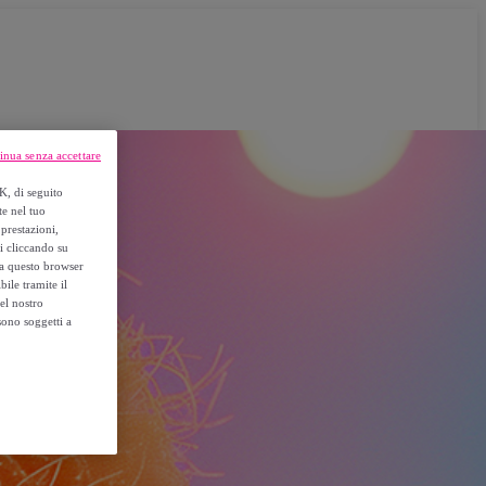
inua senza accettare
K, di seguito
te nel tuo
prestazioni,
si cliccando su
o a questo browser
ile tramite il
el nostro
sono soggetti a