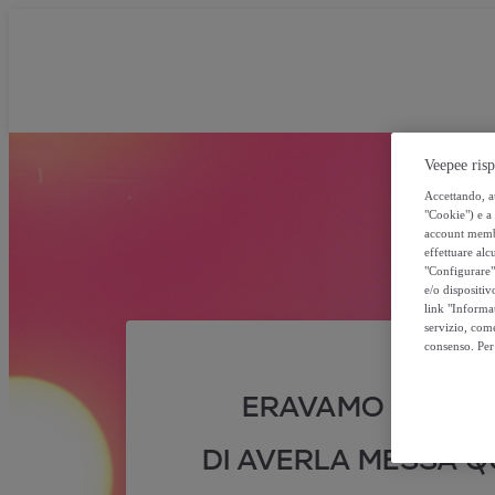
Veepee risp
Accettando, au
"Cookie") e a 
account membro
effettuare alcu
"Configurare" 
e/o dispositiv
link "Informa
servizio, come
consenso. Per 
ERAVAMO SICURI
DI AVERLA MESSA QU