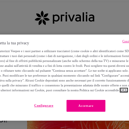
Cont
etta la tua privacy
torizzi Veepee e i suoi partner a utilizzare tracciatori (come cookie o altri identificatori come SD
trattare i tuoi dati personali (come i dati di navigazione, i dati degli ordini e le informazioni forni
) al fine di offrirti pubblicità personalizzate (anche sullo schermo della tua TV) e misurarne le 
ne analisi sull'attività di vendita e a fini di lotta contro le frodi. Puoi scegliere tra questi diversi u
o rifiutare tutto cliccando sul pulsante "Continua senza accettare". Le tue scelte si applicano sol
o. Puoi modificare le tue preferenze in qualsiasi momento cliccando sul link "Configurare" accessib
tiva sulla privacy". Alcuni Cookie depositati sono anche necessari per il corretto funzionamento d
 quelli che misurano il traffico o consentono la presentazione adattata delle nostre offerte e non 
ulteriori informazioni sui Cookie, puoi consultare la nostra Politica sui Cookie accessibile
QUI.
Configurare
Accettare
I!