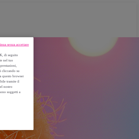
inua senza accettare
K, di seguito
te nel tuo
prestazioni,
si cliccando su
o a questo browser
ile tramite il
el nostro
sono soggetti a