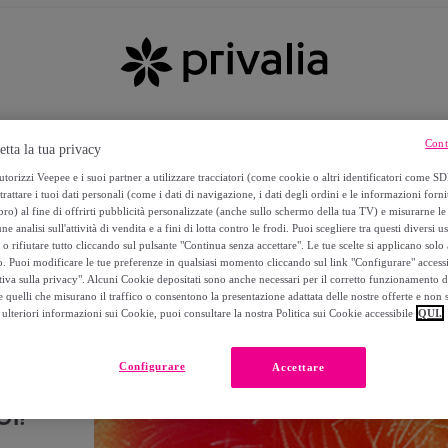
Cont
etta la tua privacy
torizzi Veepee e i suoi partner a utilizzare tracciatori (come cookie o altri identificatori come SD
trattare i tuoi dati personali (come i dati di navigazione, i dati degli ordini e le informazioni forni
) al fine di offrirti pubblicità personalizzate (anche sullo schermo della tua TV) e misurarne le 
ne analisi sull'attività di vendita e a fini di lotta contro le frodi. Puoi scegliere tra questi diversi u
o rifiutare tutto cliccando sul pulsante "Continua senza accettare". Le tue scelte si applicano sol
o. Puoi modificare le tue preferenze in qualsiasi momento cliccando sul link "Configurare" accessib
tiva sulla privacy". Alcuni Cookie depositati sono anche necessari per il corretto funzionamento d
 quelli che misurano il traffico o consentono la presentazione adattata delle nostre offerte e non 
ulteriori informazioni sui Cookie, puoi consultare la nostra Politica sui Cookie accessibile
QUI.
Configurare
Accettare
I!