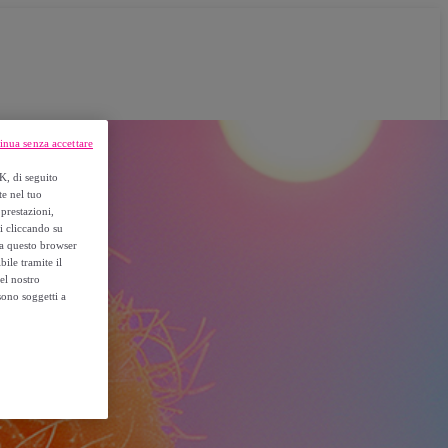
inua senza accettare
K, di seguito
te nel tuo
prestazioni,
si cliccando su
o a questo browser
ile tramite il
el nostro
sono soggetti a