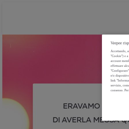
Veepee risp
Accettando, au
"Cookie") e a 
account membro
effettuare alcu
"Configurare" 
e/o dispositiv
link "Informa
servizio, come
consenso. Per 
ERAVAMO SICURI
DI AVERLA MESSA QU