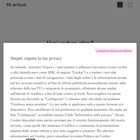
90 articoli
Vuoi vedere altro?
Continua senza accettare
Qualunque siano i tuoi desideri, su Privalia ce n'è per tutti i
Veepee rispetta la tua privacy
gusti. Brand fino al -70% sfilano davanti ai tuoi occhi,
Accettando, autorizzi Veepee e i suoi partner a utilizzare tracciatori (come cookie
l'ispirazione arriva navigando, approfittane
o altri identificatori come SDK, di seguito "Cookie") e a trattare i tuoi dati
personali (come i dati di navigazione, i dati degli ordini e le informazioni fornite
nel tuo account membro) al fine di offrirti pubblicità personalizzate (anche sullo
schermo della tua TV) e misurarne le prestazioni, effettuare alcune analisi
Fai login
sull'attività di vendita e a fini di lotta contro le frodi. Puoi scegliere tra questi
diversi usi cliccando su "Configurare" o rifiutare tutto cliccando sul pulsante
"Continua senza accettare". Le tue scelte si applicano solo a questo browser e/o
dispositivo. Puoi modificare le tue preferenze in qualsiasi momento cliccando sul
link "Configurare" accessibile tramite il link "Informativa sulla privacy". Alcuni
Cookie depositati sono anche necessari per il corretto funzionamento del nostro
servizio, come quelli che misurano il traffico o consentono la presentazione
adattata delle nostre offerte e non sono soggetti a consenso. Per ulteriori
Fan: una vasta selezione per aggiornare il suo interno
informazioni sui Cookie, puoi consultare la nostra Politica sui Cookie