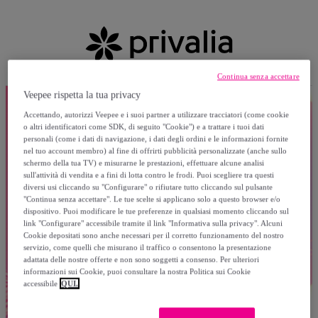
Continua senza accettare
Veepee rispetta la tua privacy
Accettando, autorizzi Veepee e i suoi partner a utilizzare tracciatori (come cookie
o altri identificatori come SDK, di seguito "Cookie") e a trattare i tuoi dati
personali (come i dati di navigazione, i dati degli ordini e le informazioni fornite
nel tuo account membro) al fine di offrirti pubblicità personalizzate (anche sullo
schermo della tua TV) e misurarne le prestazioni, effettuare alcune analisi
sull'attività di vendita e a fini di lotta contro le frodi. Puoi scegliere tra questi
diversi usi cliccando su "Configurare" o rifiutare tutto cliccando sul pulsante
"Continua senza accettare". Le tue scelte si applicano solo a questo browser e/o
dispositivo. Puoi modificare le tue preferenze in qualsiasi momento cliccando sul
link "Configurare" accessibile tramite il link "Informativa sulla privacy". Alcuni
Cookie depositati sono anche necessari per il corretto funzionamento del nostro
servizio, come quelli che misurano il traffico o consentono la presentazione
adattata delle nostre offerte e non sono soggetti a consenso. Per ulteriori
informazioni sui Cookie, puoi consultare la nostra Politica sui Cookie
accessibile
QUI.