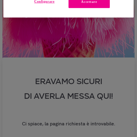
Configurare
Accettare
ERAVAMO SICURI
DI AVERLA MESSA QUI!
Ci spiace, la pagina richiesta è introvabile.