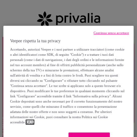
Continua senza accettare
Veepee rispetta la tua privacy
Accettando, autorizzi Veepee e i suoi partner a utilizzare tracciatori (come cookie
o altri identificatori come SDK, di seguito "Cookie") e a trattare i tuoi dati
personali (come i dati di navigazione, i dati degli ordini e le informazioni fornite
nel tuo account membro) al fine di offrirti pubblicità personalizzate (anche sullo
schermo della tua TV) e misurarne le prestazioni, effettuare alcune analisi
sull'attività di vendita e a fini di lotta contro le frodi. Puoi scegliere tra questi
diversi usi cliccando su "Configurare" o rifiutare tutto cliccando sul pulsante
"Continua senza accettare". Le tue scelte si applicano solo a questo browser e/o
dispositivo. Puoi modificare le tue preferenze in qualsiasi momento cliccando sul
link "Configurare" accessibile tramite il link "Informativa sulla privacy". Alcuni
Cookie depositati sono anche necessari per il corretto funzionamento del nostro
servizio, come quelli che misurano il traffico o consentono la presentazione
adattata delle nostre offerte e non sono soggetti a consenso. Per ulteriori
informazioni sui Cookie, puoi consultare la nostra Politica sui Cookie
accessibile
QUI.