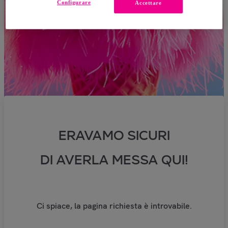
Configurare
Accettare
ERAVAMO SICURI
DI AVERLA MESSA QUI!
Ci spiace, la pagina richiesta è introvabile.