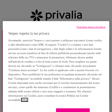
Continua senza accettare
Veepee rispetta la tua privacy
Accettando, autorizzi Veepee e i suoi partner a utilizzare tracciatori (come cookie
o altri identificatori come SDK, di seguito "Cookie") e a trattare i tuoi dati
personali (come i dati di navigazione, i dati degli ordini e le informazioni fornite
nel tuo account membro) al fine di offrirti pubblicità personalizzate (anche sullo
schermo della tua TV) e misurarne le prestazioni, effettuare alcune analisi
sull'attività di vendita e a fini di lotta contro le frodi. Puoi scegliere tra questi
diversi usi cliccando su "Configurare" o rifiutare tutto cliccando sul pulsante
"Continua senza accettare". Le tue scelte si applicano solo a questo browser e/o
dispositivo. Puoi modificare le tue preferenze in qualsiasi momento cliccando sul
link "Configurare" accessibile tramite il link "Informativa sulla privacy". Alcuni
Cookie depositati sono anche necessari per il corretto funzionamento del nostro
servizio, come quelli che misurano il traffico o consentono la presentazione
adattata delle nostre offerte e non sono soggetti a consenso. Per ulteriori
informazioni sui Cookie, puoi consultare la nostra Politica sui Cookie
accessibile
QUI.