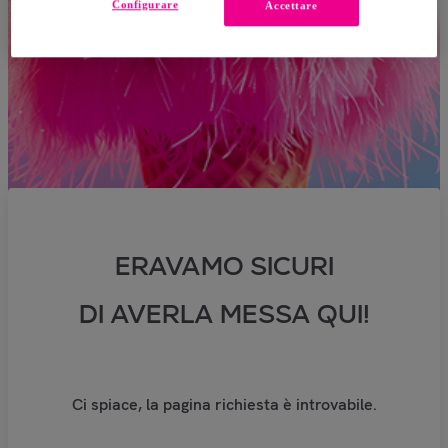
Configurare
Accettare
ERAVAMO SICURI
DI AVERLA MESSA QUI!
Ci spiace, la pagina richiesta è introvabile.