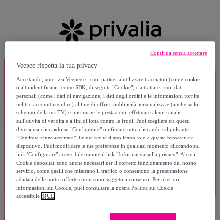
Continua senza accettare
Veepee rispetta la tua privacy
Accettando, autorizzi Veepee e i suoi partner a utilizzare tracciatori (come cookie
o altri identificatori come SDK, di seguito "Cookie") e a trattare i tuoi dati
personali (come i dati di navigazione, i dati degli ordini e le informazioni fornite
nel tuo account membro) al fine di offrirti pubblicità personalizzate (anche sullo
schermo della tua TV) e misurarne le prestazioni, effettuare alcune analisi
sull'attività di vendita e a fini di lotta contro le frodi. Puoi scegliere tra questi
diversi usi cliccando su "Configurare" o rifiutare tutto cliccando sul pulsante
"Continua senza accettare". Le tue scelte si applicano solo a questo browser e/o
dispositivo. Puoi modificare le tue preferenze in qualsiasi momento cliccando sul
link "Configurare" accessibile tramite il link "Informativa sulla privacy". Alcuni
Cookie depositati sono anche necessari per il corretto funzionamento del nostro
servizio, come quelli che misurano il traffico o consentono la presentazione
adattata delle nostre offerte e non sono soggetti a consenso. Per ulteriori
informazioni sui Cookie, puoi consultare la nostra Politica sui Cookie
accessibile
QUI.