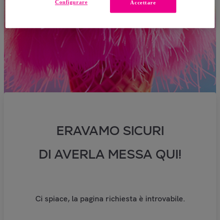
Configurare
Accettare
ERAVAMO SICURI
DI AVERLA MESSA QUI!
Ci spiace, la pagina richiesta è introvabile.