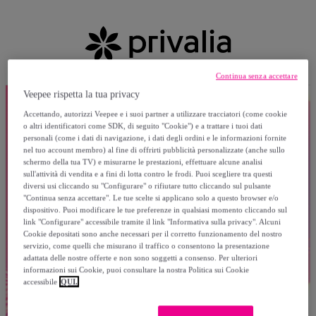
Continua senza accettare
Veepee rispetta la tua privacy
Accettando, autorizzi Veepee e i suoi partner a utilizzare tracciatori (come cookie
o altri identificatori come SDK, di seguito "Cookie") e a trattare i tuoi dati
personali (come i dati di navigazione, i dati degli ordini e le informazioni fornite
nel tuo account membro) al fine di offrirti pubblicità personalizzate (anche sullo
schermo della tua TV) e misurarne le prestazioni, effettuare alcune analisi
sull'attività di vendita e a fini di lotta contro le frodi. Puoi scegliere tra questi
diversi usi cliccando su "Configurare" o rifiutare tutto cliccando sul pulsante
"Continua senza accettare". Le tue scelte si applicano solo a questo browser e/o
dispositivo. Puoi modificare le tue preferenze in qualsiasi momento cliccando sul
link "Configurare" accessibile tramite il link "Informativa sulla privacy". Alcuni
Cookie depositati sono anche necessari per il corretto funzionamento del nostro
servizio, come quelli che misurano il traffico o consentono la presentazione
adattata delle nostre offerte e non sono soggetti a consenso. Per ulteriori
informazioni sui Cookie, puoi consultare la nostra Politica sui Cookie
accessibile
QUI.