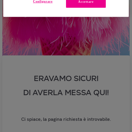
Configurare
Accettare
ERAVAMO SICURI
DI AVERLA MESSA QUI!
Ci spiace, la pagina richiesta è introvabile.