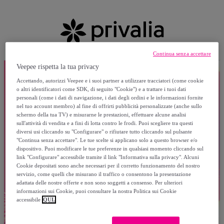
Continua senza accettare
Veepee rispetta la tua privacy
Accettando, autorizzi Veepee e i suoi partner a utilizzare tracciatori (come cookie
o altri identificatori come SDK, di seguito "Cookie") e a trattare i tuoi dati
personali (come i dati di navigazione, i dati degli ordini e le informazioni fornite
nel tuo account membro) al fine di offrirti pubblicità personalizzate (anche sullo
schermo della tua TV) e misurarne le prestazioni, effettuare alcune analisi
sull'attività di vendita e a fini di lotta contro le frodi. Puoi scegliere tra questi
diversi usi cliccando su "Configurare" o rifiutare tutto cliccando sul pulsante
"Continua senza accettare". Le tue scelte si applicano solo a questo browser e/o
dispositivo. Puoi modificare le tue preferenze in qualsiasi momento cliccando sul
link "Configurare" accessibile tramite il link "Informativa sulla privacy". Alcuni
Cookie depositati sono anche necessari per il corretto funzionamento del nostro
servizio, come quelli che misurano il traffico o consentono la presentazione
adattata delle nostre offerte e non sono soggetti a consenso. Per ulteriori
informazioni sui Cookie, puoi consultare la nostra Politica sui Cookie
accessibile
QUI.