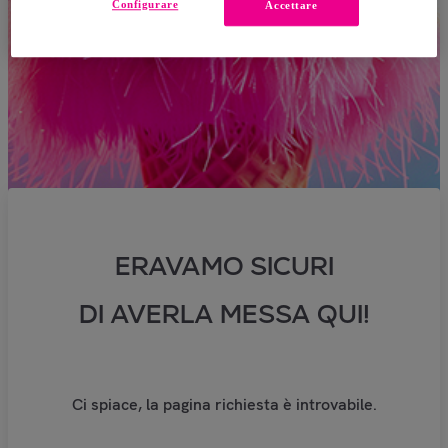
Configurare
Accettare
ERAVAMO SICURI
DI AVERLA MESSA QUI!
Ci spiace, la pagina richiesta è introvabile.