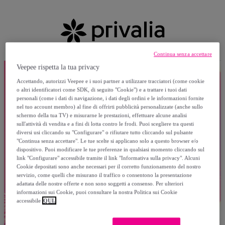
Continua senza accettare
Veepee rispetta la tua privacy
Accettando, autorizzi Veepee e i suoi partner a utilizzare tracciatori (come cookie
o altri identificatori come SDK, di seguito "Cookie") e a trattare i tuoi dati
personali (come i dati di navigazione, i dati degli ordini e le informazioni fornite
nel tuo account membro) al fine di offrirti pubblicità personalizzate (anche sullo
schermo della tua TV) e misurarne le prestazioni, effettuare alcune analisi
sull'attività di vendita e a fini di lotta contro le frodi. Puoi scegliere tra questi
diversi usi cliccando su "Configurare" o rifiutare tutto cliccando sul pulsante
"Continua senza accettare". Le tue scelte si applicano solo a questo browser e/o
dispositivo. Puoi modificare le tue preferenze in qualsiasi momento cliccando sul
link "Configurare" accessibile tramite il link "Informativa sulla privacy". Alcuni
Cookie depositati sono anche necessari per il corretto funzionamento del nostro
servizio, come quelli che misurano il traffico o consentono la presentazione
adattata delle nostre offerte e non sono soggetti a consenso. Per ulteriori
informazioni sui Cookie, puoi consultare la nostra Politica sui Cookie
accessibile
QUI.