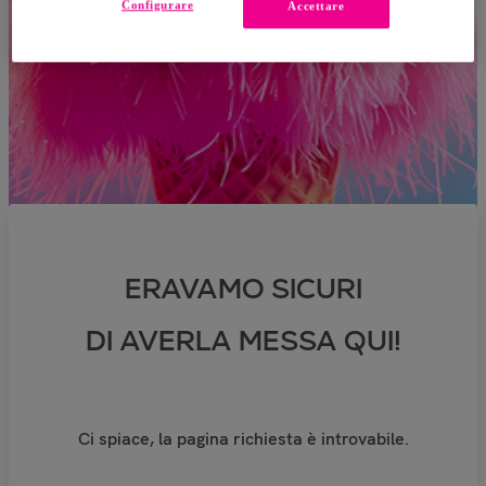
Configurare
Accettare
ERAVAMO SICURI
DI AVERLA MESSA QUI!
Ci spiace, la pagina richiesta è introvabile.