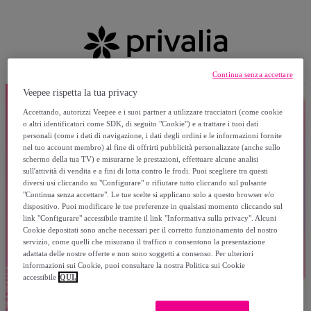
Continua senza accettare
Veepee rispetta la tua privacy
Accettando, autorizzi Veepee e i suoi partner a utilizzare tracciatori (come cookie
o altri identificatori come SDK, di seguito "Cookie") e a trattare i tuoi dati
personali (come i dati di navigazione, i dati degli ordini e le informazioni fornite
nel tuo account membro) al fine di offrirti pubblicità personalizzate (anche sullo
schermo della tua TV) e misurarne le prestazioni, effettuare alcune analisi
sull'attività di vendita e a fini di lotta contro le frodi. Puoi scegliere tra questi
diversi usi cliccando su "Configurare" o rifiutare tutto cliccando sul pulsante
"Continua senza accettare". Le tue scelte si applicano solo a questo browser e/o
dispositivo. Puoi modificare le tue preferenze in qualsiasi momento cliccando sul
link "Configurare" accessibile tramite il link "Informativa sulla privacy". Alcuni
Cookie depositati sono anche necessari per il corretto funzionamento del nostro
servizio, come quelli che misurano il traffico o consentono la presentazione
adattata delle nostre offerte e non sono soggetti a consenso. Per ulteriori
informazioni sui Cookie, puoi consultare la nostra Politica sui Cookie
accessibile
QUI.