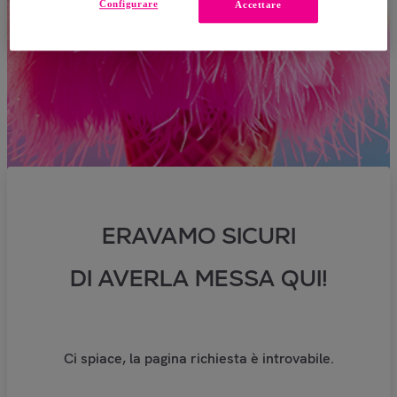
Configurare
Accettare
ERAVAMO SICURI
DI AVERLA MESSA QUI!
Ci spiace, la pagina richiesta è introvabile.