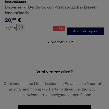
InnovaGoods
Dispenser di Dentifricio con Portaspazzolino Diseeth
InnovaGoods
20
,
€
99
37
,
€
36
-
43
%
Acquisto rapido
2
prodotti su
2
Vuoi vedere altro?
Qualunque siano i tuoi desideri, su Privalia ce n'è per tutti i
gusti. Brand fino al -70% sfilano davanti ai tuoi occhi,
l'ispirazione arriva navigando, approfittane