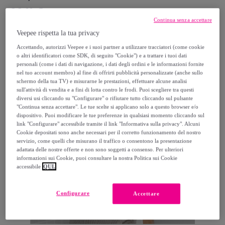
33
,
€
99
Continua senza accettare
61
,
€
76
-
44
%
Veepee rispetta la tua privacy
Acquisto rapido
Accettando, autorizzi Veepee e i suoi partner a utilizzare tracciatori (come cookie
o altri identificatori come SDK, di seguito "Cookie") e a trattare i tuoi dati
personali (come i dati di navigazione, i dati degli ordini e le informazioni fornite
nel tuo account membro) al fine di offrirti pubblicità personalizzate (anche sullo
schermo della tua TV) e misurarne le prestazioni, effettuare alcune analisi
sull'attività di vendita e a fini di lotta contro le frodi. Puoi scegliere tra questi
diversi usi cliccando su "Configurare" o rifiutare tutto cliccando sul pulsante
"Continua senza accettare". Le tue scelte si applicano solo a questo browser e/o
dispositivo. Puoi modificare le tue preferenze in qualsiasi momento cliccando sul
link "Configurare" accessibile tramite il link "Informativa sulla privacy". Alcuni
Cookie depositati sono anche necessari per il corretto funzionamento del nostro
servizio, come quelli che misurano il traffico o consentono la presentazione
adattata delle nostre offerte e non sono soggetti a consenso. Per ulteriori
informazioni sui Cookie, puoi consultare la nostra Politica sui Cookie
accessibile
QUI.
Configurare
Accettare