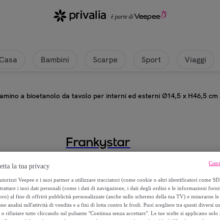
Casa
Bambini
Scarpe
Sport
Viaggi
amino a bioetanolo da tavolo per interni ed esterni Ø14,5 x H46,5 cm
Frankystar
Nizza - Camino a bioetanolo da tav
Cont
etta la tua privacy
cm
torizzi Veepee e i suoi partner a utilizzare tracciatori (come cookie o altri identificatori come SD
trattare i tuoi dati personali (come i dati di navigazione, i dati degli ordini e le informazioni forni
) al fine di offrirti pubblicità personalizzate (anche sullo schermo della tua TV) e misurarne le 
94
,
€
00
ne analisi sull'attività di vendita e a fini di lotta contro le frodi. Puoi scegliere tra questi diversi u
o rifiutare tutto cliccando sul pulsante "Continua senza accettare". Le tue scelte si applicano sol