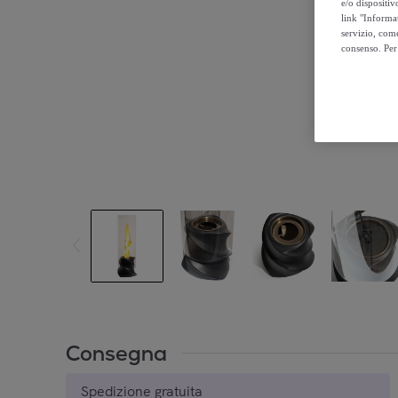
e/o dispositiv
link "Informa
servizio, come
consenso. Per 
Consegna
Spedizione gratuita