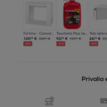
Fortino - Consolle estendibile fino a 250cm
Toyotomi Plus tanica da 20 Lt
Telo later
169
,
€
93
,
€
24
,
€
99
334
,
€
99
159
,
€
99
49
,
99
99
-
49
%
-
41
%
-
50
%
Privalia 