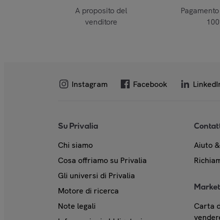
A proposito del
Pagamento 
venditore
10
Instagram
Facebook
LinkedI
Su Privalia
Contat
Chi siamo
Aiuto 
Cosa offriamo su Privalia
Richiam
Gli universi di Privalia
Market
Motore di ricerca
Note legali
Carta d
vendere