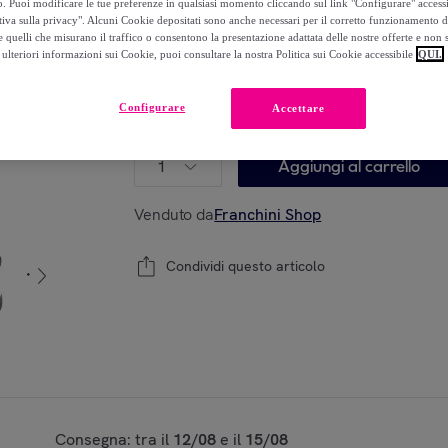
o. Puoi modificare le tue preferenze in qualsiasi momento cliccando sul link "Configurare" accessib
123
,
€
19
tiva sulla privacy". Alcuni Cookie depositati sono anche necessari per il corretto funzionamento d
-
23
%
 quelli che misurano il traffico o consentono la presentazione adattata delle nostre offerte e non 
ulteriori informazioni sui Cookie, puoi consultare la nostra Politica sui Cookie accessibile
QUI.
Configurare
Accettare
Modello:
Nizza - Camino a bioetanolo da tav
1
Aggiungi al carrello
Venduto da
Franchini Shop
Condividi questo articolo
Consegna: tra il
12/08
e il
15/08