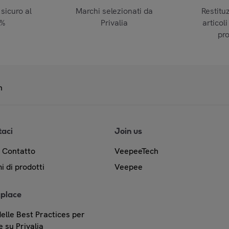
sicuro al
Marchi selezionati da
Restitu
0%
Privalia
articoli
pr
n
taci
Join us
& Contatto
VeepeeTech
i di prodotti
Veepee
place
elle Best Practices per
 su Privalia