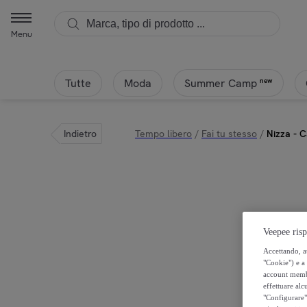
Menu
Tutte
Moda
new
Summer Camp
Indietro
Tempo libero
/
Fai tu stesso
/
Nizza - C
Veepee risp
Accettando, au
"Cookie") e a 
account membro
effettuare alcu
"Configurare" 