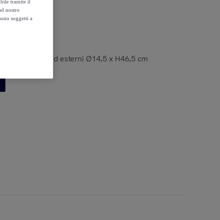
ile tramite il
el nostro
sono soggetti a
olo per interni ed esterni Ø14,5 x H46,5 cm