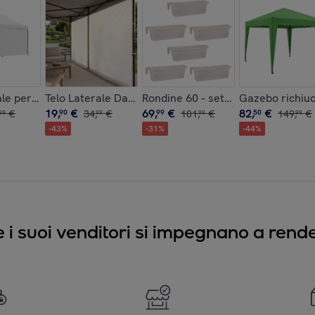
 - Combustibile inodore per stufe Zibro
ale per gazebo da giardino 3X4,5 M. Telo con velcro vari colori
Telo Laterale Da 300X200H Cm Per Gazebo Da Giard
Rondine 60 - set di 6 balconiere i
Gazebo richiud
19
,
€
69
,
€
82
,
€
€
90
34
,
€
99
101
,
€
50
149
,
€
99
99
99
99
-
43
%
-
31
%
-
44
%
e i suoi venditori si impegnano a render