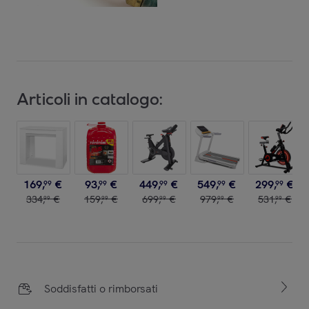
Articoli in catalogo:
169
,
€
93
,
€
449
,
€
549
,
€
299
,
€
99
99
99
99
99
334
,
€
159
,
€
699
,
€
979
,
€
531
,
€
99
99
99
99
99
Soddisfatti o rimborsati