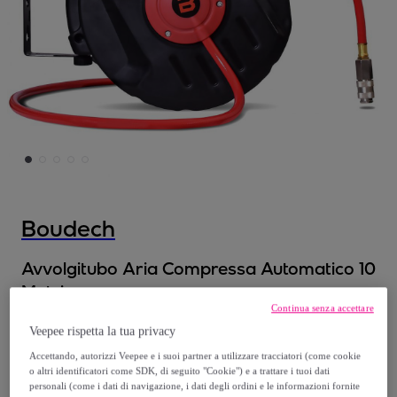
Boudech
Avvolgitubo Aria Compressa Automatico 10
Metri
Continua senza accettare
Modello:
Avvolgitubo Aria Compressa
Veepee rispetta la tua privacy
Automatico 10 Metri
Accettando, autorizzi Veepee e i suoi partner a utilizzare tracciatori (come cookie
o altri identificatori come SDK, di seguito "Cookie") e a trattare i tuoi dati
44
,
€
99
personali (come i dati di navigazione, i dati degli ordini e le informazioni fornite