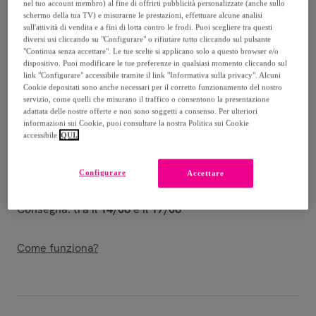
nel tuo account membro) al fine di offrirti pubblicità personalizzate (anche sullo
schermo della tua TV) e misurarne le prestazioni, effettuare alcune analisi
72
,
€
99
sull'attività di vendita e a fini di lotta contro le frodi. Puoi scegliere tra questi
-
38
%
diversi usi cliccando su "Configurare" o rifiutare tutto cliccando sul pulsante
"Continua senza accettare". Le tue scelte si applicano solo a questo browser e/o
dispositivo. Puoi modificare le tue preferenze in qualsiasi momento cliccando sul
Venduto da
Franchini Shop
link "Configurare" accessibile tramite il link "Informativa sulla privacy". Alcuni
Cookie depositati sono anche necessari per il corretto funzionamento del nostro
servizio, come quelli che misurano il traffico o consentono la presentazione
adattata delle nostre offerte e non sono soggetti a consenso. Per ulteriori
informazioni sui Cookie, puoi consultare la nostra Politica sui Cookie
accessibile
QUI.
Consegna
Spedizione gratuita
Configurare
Accettare
Consegna: tra il
14/08
e il
17/08
Come funziona?