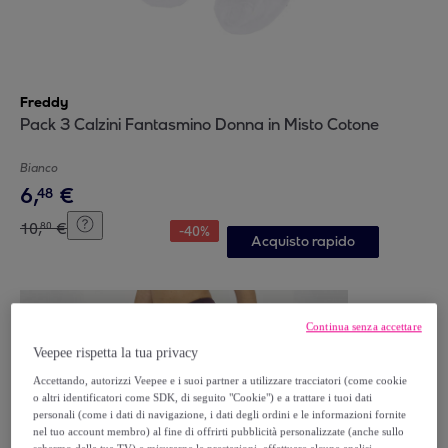
Freddy
Pack 3 Calzini Fantasmino Donna in Misto Cotone
Bianco
6
,
€
48
10
,
€
80
-
40
%
Acquisto rapido
Continua senza accettare
Veepee rispetta la tua privacy
Accettando, autorizzi Veepee e i suoi partner a utilizzare tracciatori (come cookie
o altri identificatori come SDK, di seguito "Cookie") e a trattare i tuoi dati
personali (come i dati di navigazione, i dati degli ordini e le informazioni fornite
nel tuo account membro) al fine di offrirti pubblicità personalizzate (anche sullo