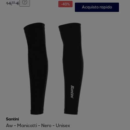
14
,
€
95
-
40
%
Acquisto rapido
Santini
Aw - Manicotti - Nero - Unisex