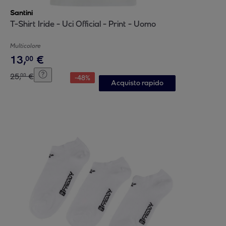
Santini
T-Shirt Iride - Uci Official - Print - Uomo
Multicolore
13
,
€
00
25
,
€
00
-
48
%
Acquisto rapido