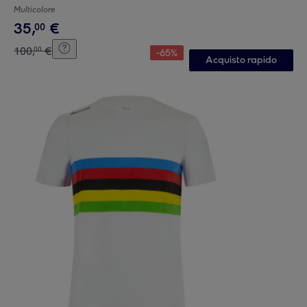
Multicolore
35
,
€
00
100
,
€
00
-
65
%
Acquisto rapido