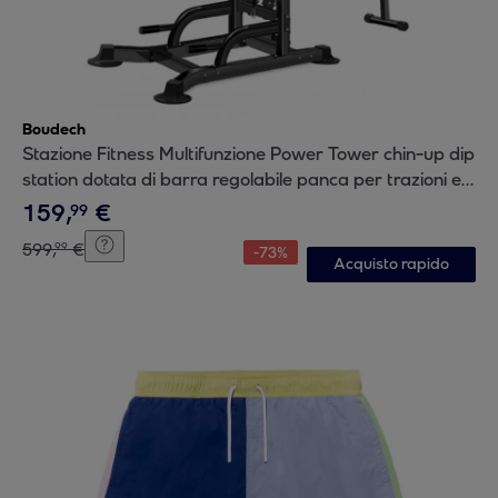
Boudech
Stazione Fitness Multifunzione Power Tower chin-up dip
station dotata di barra regolabile panca per trazioni e
addominali
159
,
€
99
599
,
€
99
-
73
%
Acquisto rapido