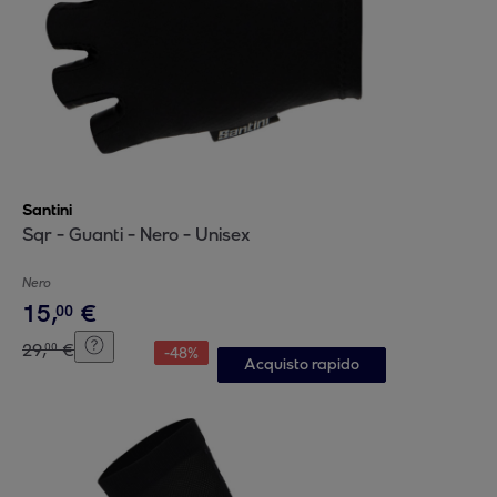
Santini
Sqr - Guanti - Nero - Unisex
Nero
15
,
€
00
29
,
€
00
-
48
%
Acquisto rapido