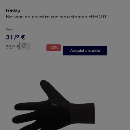
Freddy
Borsone da palestra con maxi stampa FREDDY
Nero
31
,
€
92
39
,
€
90
-
20
%
Acquisto rapido