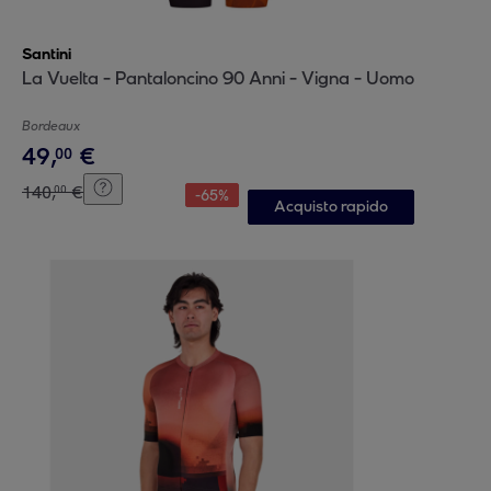
Santini
La Vuelta - Pantaloncino 90 Anni - Vigna - Uomo
Bordeaux
49
,
€
00
140
,
€
00
-
65
%
Acquisto rapido