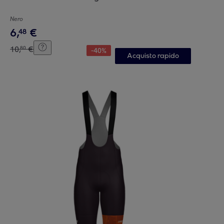
Nero
6
,
€
48
10
,
€
80
-
40
%
Acquisto rapido