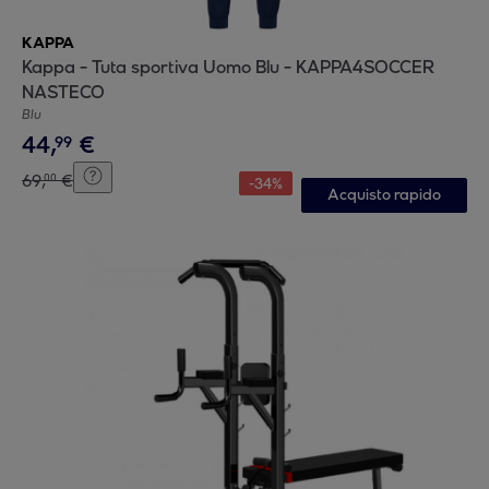
KAPPA
Kappa - Tuta sportiva Uomo Blu - KAPPA4SOCCER
NASTECO
Blu
44
,
€
99
69
,
€
00
-
34
%
Acquisto rapido