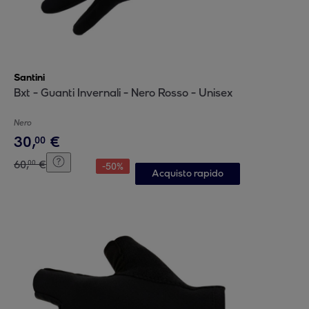
Santini
Bxt - Guanti Invernali - Nero Rosso - Unisex
Nero
30
,
€
00
60
,
€
00
-
50
%
Acquisto rapido