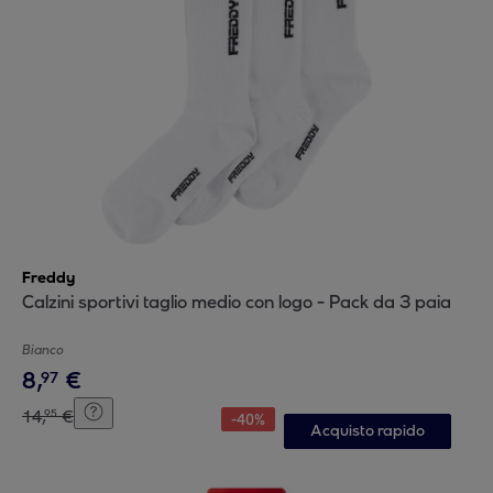
Freddy
Calzini sportivi taglio medio con logo - Pack da 3 paia
Bianco
8
,
€
97
14
,
€
95
-
40
%
Acquisto rapido