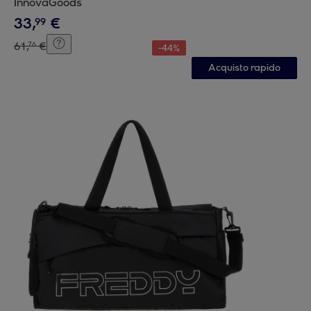
InnovaGoods
33
,
€
99
61
,
€
76
-
44
%
Acquisto rapido