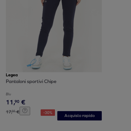
Legea
Pantaloni sportivi Chipe
Blu
11
,
€
90
17
,
€
00
-
30
%
Acquisto rapido