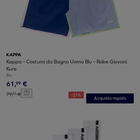
KAPPA
Kappa - Costumi da Bagno Uomo Blu - Robe Giovani
Kure
Blu
61
,
€
99
79
,
€
00
-
21
%
Acquisto rapido