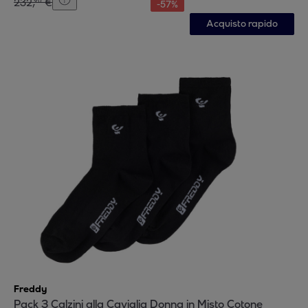
232
,
€
90
-
57
%
Acquisto rapido
Freddy
Pack 3 Calzini alla Caviglia Donna in Misto Cotone