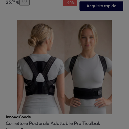
25
,
€
00
-
20
%
Acquisto rapido
InnovaGoods
Correttore Posturale Adattabile Pro Ticalbak