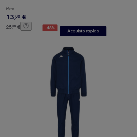
Nero
13
,
€
00
25
,
€
00
-
48
%
Acquisto rapido