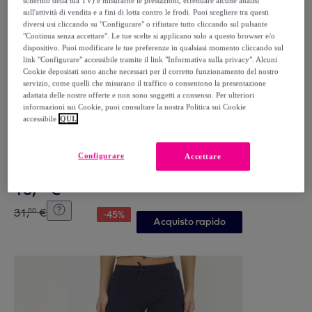
schermo della tua TV) e misurarne le prestazioni, effettuare alcune analisi
sull'attività di vendita e a fini di lotta contro le frodi. Puoi scegliere tra questi
diversi usi cliccando su "Configurare" o rifiutare tutto cliccando sul pulsante
"Continua senza accettare". Le tue scelte si applicano solo a questo browser e/o
dispositivo. Puoi modificare le tue preferenze in qualsiasi momento cliccando sul
link "Configurare" accessibile tramite il link "Informativa sulla privacy". Alcuni
Cookie depositati sono anche necessari per il corretto funzionamento del nostro
servizio, come quelli che misurano il traffico o consentono la presentazione
adattata delle nostre offerte e non sono soggetti a consenso. Per ulteriori
informazioni sui Cookie, puoi consultare la nostra Politica sui Cookie
accessibile
QUI.
Legea
Leggins da donna per allenamento Cerbero
Configurare
Accettare
Viola
16
,
€
99
31
,
€
00
-
45
%
Acquisto rapido