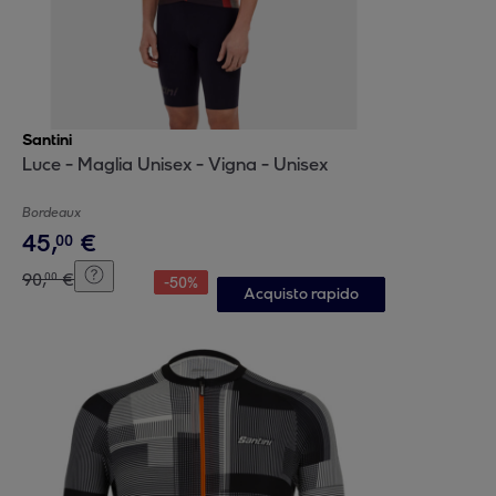
Santini
Luce - Maglia Unisex - Vigna - Unisex
Bordeaux
45
,
€
00
90
,
€
00
-
50
%
Acquisto rapido