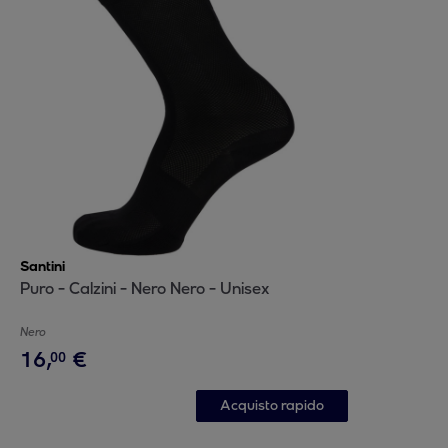
Santini
Puro - Calzini - Nero Nero - Unisex
Nero
16
,
€
00
Acquisto rapido