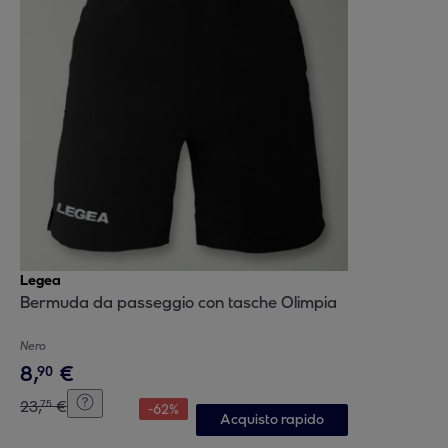
Legea
Bermuda da passeggio con tasche Olimpia
Nero
8
,
€
90
23
,
€
75
-
62
%
Acquisto rapido