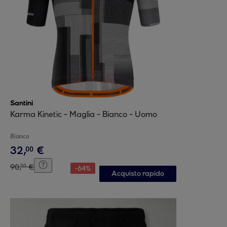
Santini
Karma Kinetic - Maglia - Bianco - Uomo
Bianco
32
,
€
00
90
,
€
00
-
64
%
Acquisto rapido