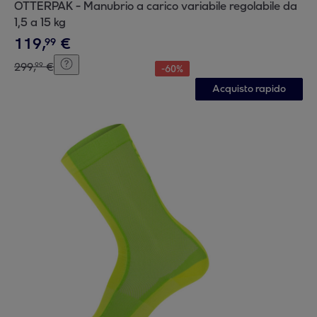
OTTERPAK - Manubrio a carico variabile regolabile da
1,5 a 15 kg
119
,
€
99
299
,
€
99
-
60
%
Acquisto rapido