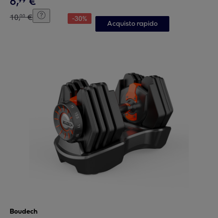
6
,
€
99
10
,
€
00
-
30
%
Acquisto rapido
Boudech