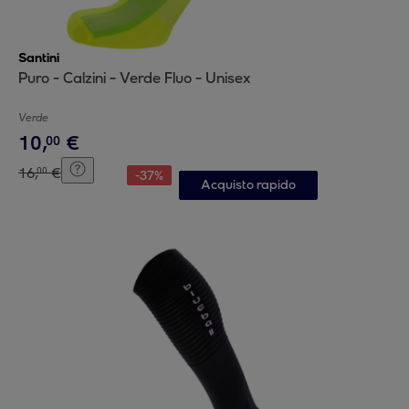
Santini
Puro - Calzini - Verde Fluo - Unisex
Verde
10
,
€
00
16
,
€
00
-
37
%
Acquisto rapido