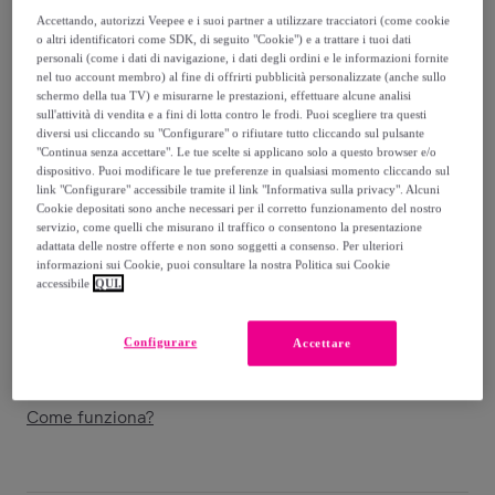
34
,
€
99
Accettando, autorizzi Veepee e i suoi partner a utilizzare tracciatori (come cookie
o altri identificatori come SDK, di seguito "Cookie") e a trattare i tuoi dati
personali (come i dati di navigazione, i dati degli ordini e le informazioni fornite
64
,
€
99
nel tuo account membro) al fine di offrirti pubblicità personalizzate (anche sullo
-
46
%
schermo della tua TV) e misurarne le prestazioni, effettuare alcune analisi
sull'attività di vendita e a fini di lotta contro le frodi. Puoi scegliere tra questi
Venduto da
Franchini Shop
diversi usi cliccando su "Configurare" o rifiutare tutto cliccando sul pulsante
"Continua senza accettare". Le tue scelte si applicano solo a questo browser e/o
dispositivo. Puoi modificare le tue preferenze in qualsiasi momento cliccando sul
link "Configurare" accessibile tramite il link "Informativa sulla privacy". Alcuni
Cookie depositati sono anche necessari per il corretto funzionamento del nostro
servizio, come quelli che misurano il traffico o consentono la presentazione
Consegna
adattata delle nostre offerte e non sono soggetti a consenso. Per ulteriori
informazioni sui Cookie, puoi consultare la nostra Politica sui Cookie
accessibile
QUI.
Spedizione gratuita
Configurare
Accettare
Consegna: tra il
12/08
e il
15/08
Come funziona?