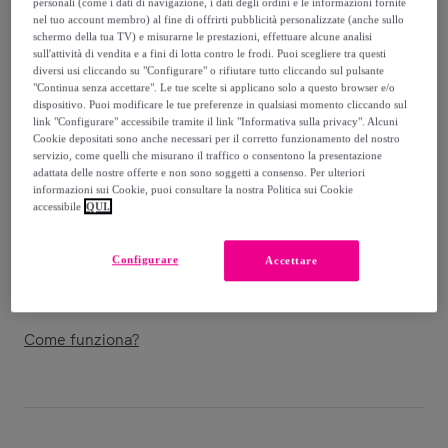
-
69
%
personali (come i dati di navigazione, i dati degli ordini e le informazioni fornite
nel tuo account membro) al fine di offrirti pubblicità personalizzate (anche sullo
schermo della tua TV) e misurarne le prestazioni, effettuare alcune analisi
Guida alle taglie
sull'attività di vendita e a fini di lotta contro le frodi. Puoi scegliere tra questi
diversi usi cliccando su "Configurare" o rifiutare tutto cliccando sul pulsante
Venduto da
Grupo DS
"Continua senza accettare". Le tue scelte si applicano solo a questo browser e/o
dispositivo. Puoi modificare le tue preferenze in qualsiasi momento cliccando sul
link "Configurare" accessibile tramite il link "Informativa sulla privacy". Alcuni
Cookie depositati sono anche necessari per il corretto funzionamento del nostro
servizio, come quelli che misurano il traffico o consentono la presentazione
adattata delle nostre offerte e non sono soggetti a consenso. Per ulteriori
Consegna
informazioni sui Cookie, puoi consultare la nostra Politica sui Cookie
accessibile
QUI.
Spedizione gratuita
Configurare
Accettare
Consegna: tra il
16/08
e il
19/08
Come funziona?