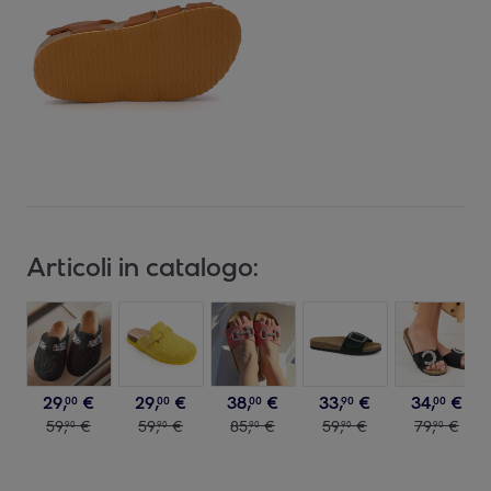
Articoli in catalogo:
29
,
€
29
,
€
38
,
€
33
,
€
34
,
€
00
00
00
90
00
59
,
€
59
,
€
85
,
€
59
,
€
79
,
€
90
90
90
90
90