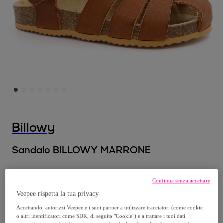
Billowy
Sandalo BILLOWY MARRONE
A partire da
Continua senza accettare
21
,
€
00
Veepee rispetta la tua privacy
Accettando, autorizzi Veepee e i suoi partner a utilizzare tracciatori (come cookie
67
,
€
90
o altri identificatori come SDK, di seguito "Cookie") e a trattare i tuoi dati