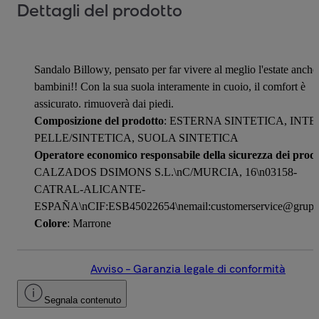
Dettagli del prodotto
Sandalo Billowy, pensato per far vivere al meglio l'estate anche 
bambini!! Con la sua suola interamente in cuoio, il comfort è
assicurato. rimuoverà dai piedi.
Composizione del prodotto
: ESTERNA SINTETICA, INT
PELLE/SINTETICA, SUOLA SINTETICA
Operatore economico responsabile della sicurezza dei prodo
CALZADOS DSIMONS S.L.\nC/MURCIA, 16\n03158-
CATRAL-ALICANTE-
ESPAÑA\nCIF:ESB45022654\nemail:customerservice@grupo
Colore
: Marrone
Avviso – Garanzia legale di conformità
Segnala contenuto