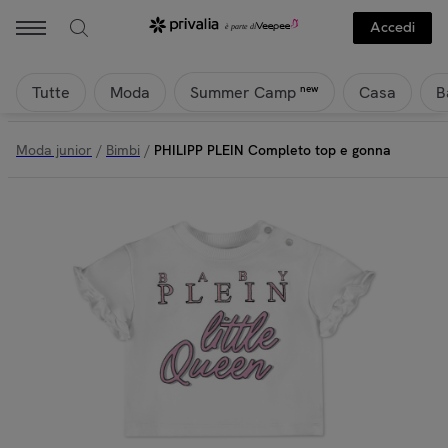
Philipp Plein - PHILIPP PLEIN Completo top e gonna | Privalia
Accedi
Tutte
Moda
Casa
B
new
Summer Camp
Moda junior
/
Bimbi
/
PHILIPP PLEIN Completo top e gonna