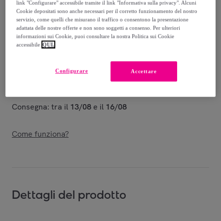
link "Configurare" accessibile tramite il link "Informativa sulla privacy". Alcuni
Venduto da
PHILIPP PLEIN
Cookie depositati sono anche necessari per il corretto funzionamento del nostro
servizio, come quelli che misurano il traffico o consentono la presentazione
adattata delle nostre offerte e non sono soggetti a consenso. Per ulteriori
informazioni sui Cookie, puoi consultare la nostra Politica sui Cookie
accessibile
QUI.
Consegna
Configurare
Accettare
Spedizione gratuita
Consegna: tra il
13/08
e il
16/08
Come funziona?
Dettagli del prodotto