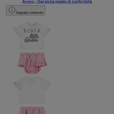
Avviso – Garanzia legale di conformità
Segnala contenuto