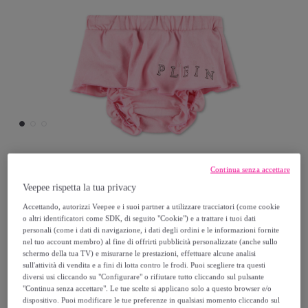
Philipp Plein
Continua senza accettare
Veepee rispetta la tua privacy
PHILIPP PLEIN Completo top e gonna
Accettando, autorizzi Veepee e i suoi partner a utilizzare tracciatori (come cookie
o altri identificatori come SDK, di seguito "Cookie") e a trattare i tuoi dati
personali (come i dati di navigazione, i dati degli ordini e le informazioni fornite
94
,
€
00
nel tuo account membro) al fine di offrirti pubblicità personalizzate (anche sullo
schermo della tua TV) e misurarne le prestazioni, effettuare alcune analisi
sull'attività di vendita e a fini di lotta contro le frodi. Puoi scegliere tra questi
189
,
€
00
diversi usi cliccando su "Configurare" o rifiutare tutto cliccando sul pulsante
"Continua senza accettare". Le tue scelte si applicano solo a questo browser e/o
-
50
%
dispositivo. Puoi modificare le tue preferenze in qualsiasi momento cliccando sul