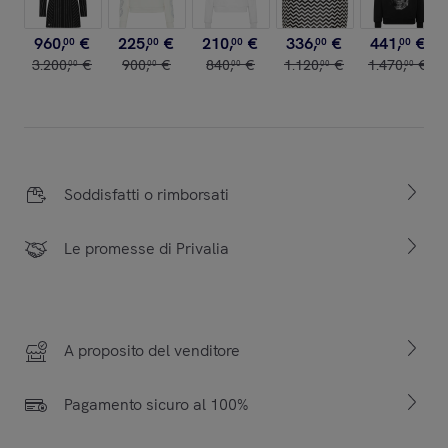
960
,
€
225
,
€
210
,
€
336
,
€
441
,
€
00
00
00
00
00
3
.
200
,
€
900
,
€
840
,
€
1
.
120
,
€
1
.
470
,
€
00
00
00
00
00
Soddisfatti o rimborsati
Le promesse di Privalia
A proposito del venditore
Pagamento sicuro al 100%