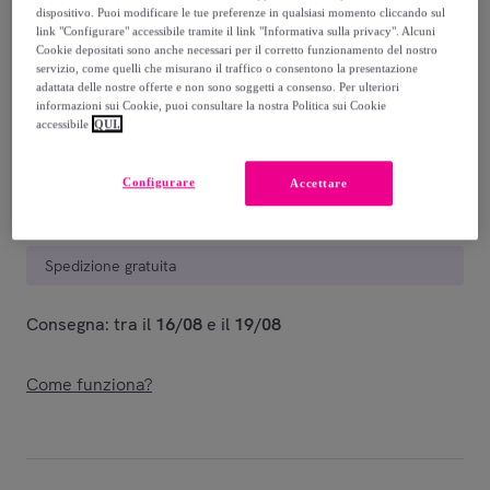
dispositivo. Puoi modificare le tue preferenze in qualsiasi momento cliccando sul
link "Configurare" accessibile tramite il link "Informativa sulla privacy". Alcuni
39
,
€
99
Cookie depositati sono anche necessari per il corretto funzionamento del nostro
-
70
%
servizio, come quelli che misurano il traffico o consentono la presentazione
adattata delle nostre offerte e non sono soggetti a consenso. Per ulteriori
Venduto da
EMPRENDIMIENTOS URBANOS
informazioni sui Cookie, puoi consultare la nostra Politica sui Cookie
accessibile
QUI.
Configurare
Accettare
Consegna
Spedizione gratuita
Consegna: tra il
16/08
e il
19/08
Come funziona?