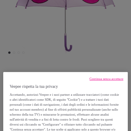
DAM
Continua senza accettare
Veepee rispetta la tua privacy
Ombrello per bambini con design di
Farfalla. Con un diametro di 70 cm e un
Accettando, autorizzi Veepee e i suoi partner a utilizzare tracciatori (come cookie
o altri identificatori come SDK, di seguito "Cookie") e a trattare i tuoi dati
manico comodo.
personali (come i dati di navigazione, i dati degli ordini e le informazioni fornite
nel tuo account membro) al fine di offrirti pubblicità personalizzate (anche sullo
Modello:
UNICA
schermo della tua TV) e misurarne le prestazioni, effettuare alcune analisi
sull'attività di vendita e a fini di lotta contro le frodi. Puoi scegliere tra questi
11
,
€
diversi usi cliccando su "Configurare" o rifiutare tutto cliccando sul pulsante
99
"Continua senza accettare". Le tue scelte si applicano solo a questo browser e/o