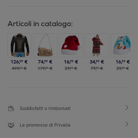
Articoli in catalogo:
126
,
€
74
,
€
16
,
€
34
,
€
16
,
€
99
99
99
99
99
499
,
€
179
,
€
29
,
€
79
,
€
29
,
€
00
99
99
99
99
Soddisfatti o rimborsati
Le promesse di Privalia