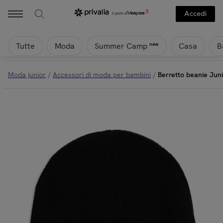
Accedi
Tutte
Moda
Casa
B
new
Summer Camp
Moda junior
/
Accessori di moda per bambini
/
Berretto beanie Juni