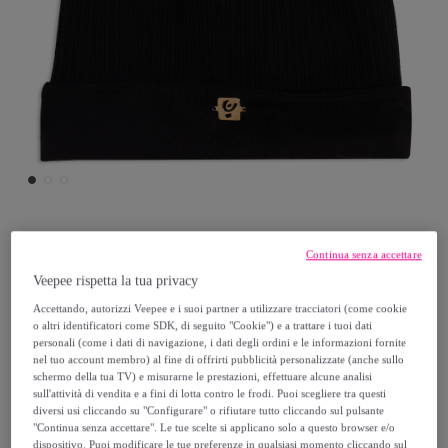
Freddy
Continua senza accettare
Veepee rispetta la tua privacy
Berretto beanie Junior in maglia con
Accettando, autorizzi Veepee e i suoi partner a utilizzare tracciatori (come cookie
placchetta dorata
o altri identificatori come SDK, di seguito "Cookie") e a trattare i tuoi dati
personali (come i dati di navigazione, i dati degli ordini e le informazioni fornite
nel tuo account membro) al fine di offrirti pubblicità personalizzate (anche sullo
13
,
€
25
schermo della tua TV) e misurarne le prestazioni, effettuare alcune analisi
sull'attività di vendita e a fini di lotta contro le frodi. Puoi scegliere tra questi
diversi usi cliccando su "Configurare" o rifiutare tutto cliccando sul pulsante
26
,
€
"Continua senza accettare". Le tue scelte si applicano solo a questo browser e/o
50
dispositivo. Puoi modificare le tue preferenze in qualsiasi momento cliccando sul