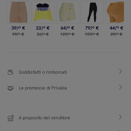
39
,
€
22
,
€
64
,
€
79
,
€
44
,
€
60
60
50
50
95
99
,
€
56
,
€
129
,
€
159
,
€
89
,
€
00
50
00
00
90
Soddisfatti o rimborsati
Le promesse di Privalia
A proposito del venditore