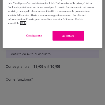
-
50
%
link "Configurare" accessibile tramite il link "Informativa sulla privacy". Alcuni
Cookie depositati sono anche necessari per il corretto funzionamento del nostro
Venduto da
Freddy
servizio, come quelli che misurano il traffico o consentono la presentazione
adattata delle nostre offerte e non sono soggetti a consenso. Per ulteriori
informazioni sui Cookie, puoi consultare la nostra Politica sui Cookie
accessibile
QUI.
Consegna
Configurare
Accettare
Consegna da
5,90 €
Gratuita da 49 € di acquisto
Consegna: tra il
13/08
e il
16/08
Come funziona?