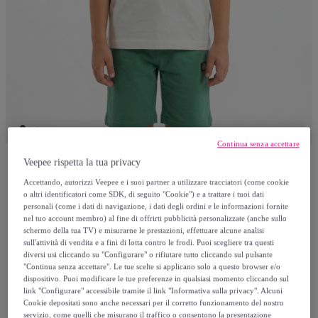
Continua senza accettare
Veepee rispetta la tua privacy
Polo Club St Martin
Accettando, autorizzi Veepee e i suoi partner a utilizzare tracciatori (come cookie
o altri identificatori come SDK, di seguito "Cookie") e a trattare i tuoi dati
personali (come i dati di navigazione, i dati degli ordini e le informazioni fornite
Set t-shirt e bermuda jersey
nel tuo account membro) al fine di offrirti pubblicità personalizzate (anche sullo
schermo della tua TV) e misurarne le prestazioni, effettuare alcune analisi
sull'attività di vendita e a fini di lotta contro le frodi. Puoi scegliere tra questi
24
,
€
90
diversi usi cliccando su "Configurare" o rifiutare tutto cliccando sul pulsante
"Continua senza accettare". Le tue scelte si applicano solo a questo browser e/o
dispositivo. Puoi modificare le tue preferenze in qualsiasi momento cliccando sul
83
,
€
00
link "Configurare" accessibile tramite il link "Informativa sulla privacy". Alcuni
-
70
%
Cookie depositati sono anche necessari per il corretto funzionamento del nostro
servizio, come quelli che misurano il traffico o consentono la presentazione