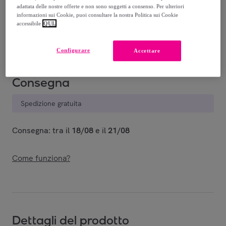
Guida alle taglie
adattata delle nostre offerte e non sono soggetti a consenso. Per ulteriori
informazioni sui Cookie, puoi consultare la nostra Politica sui Cookie
accessibile
QUI.
Venduto da
Polo Club St. Martin
Configurare
Accettare
Consegna
Spedizione gratuita
Consegna: tra il
18/08
e il
21/08
Come funziona?
Dettagli del prodotto