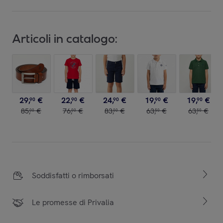
Articoli in catalogo:
29
,
€
22
,
€
24
,
€
19
,
€
19
,
€
90
90
90
90
90
85
,
€
76
,
€
83
,
€
63
,
€
63
,
€
00
00
00
50
50
Soddisfatti o rimborsati
Le promesse di Privalia