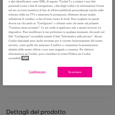
o altri identificatori come SDK, di seguito "Cookie") e a trattare i tuoi dati
Venduto da
Singularu
personali (come i dati di navigazione, i dati degli ordini e le informazioni fornite
nel tuo account membro) al fine di offrirti pubblicità personalizzate (anche sullo
schermo della tua TV) e misurarne le prestazioni, effettuare alcune analisi
sull'attività di vendita e a fini di lotta contro le frodi. Puoi scegliere tra questi
diversi usi cliccando su "Configurare" o rifiutare tutto cliccando sul pulsante
"Continua senza accettare". Le tue scelte si applicano solo a questo browser e/o
Consegna
dispositivo. Puoi modificare le tue preferenze in qualsiasi momento cliccando sul
link "Configurare" accessibile tramite il link "Informativa sulla privacy". Alcuni
Cookie depositati sono anche necessari per il corretto funzionamento del nostro
Consegna da
3,99 €
servizio, come quelli che misurano il traffico o consentono la presentazione
adattata delle nostre offerte e non sono soggetti a consenso. Per ulteriori
Gratuita da 24,78 € di acquisto
informazioni sui Cookie, puoi consultare la nostra Politica sui Cookie
accessibile
QUI.
Consegna: tra il
09/08
e il
12/08
Configurare
Accettare
Come funziona?
Dettagli del prodotto