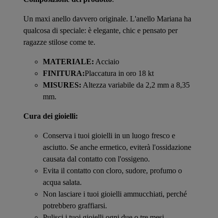
Un maxi anello davvero originale. L'anello Mariana ha
qualcosa di speciale: è elegante, chic e pensato per
ragazze stilose come te.
MATERIALE:
Acciaio
FINITURA:
Placcatura in oro 18 kt
MISURES:
Altezza variabile da 2,2 mm a 8,35
mm.
Cura dei gioielli:
Conserva i tuoi gioielli in un luogo fresco e
asciutto. Se anche ermetico, eviterà l'ossidazione
causata dal contatto con l'ossigeno.
Evita il contatto con cloro, sudore, profumo o
acqua salata.
Non lasciare i tuoi gioielli ammucchiati, perché
potrebbero graffiarsi.
Pulisci i tuoi gioielli ogni due o tre mesi.