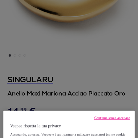
SINGULARU
Anello Maxi Mariana Acciao Placcato Oro
14
,
€
99
Continua senza accettare
29
,
€
99
Veepee rispetta la tua privacy
-
50
%
Accettando, autorizzi Veepee e i suoi partner a utilizzare tracciatori (come cookie