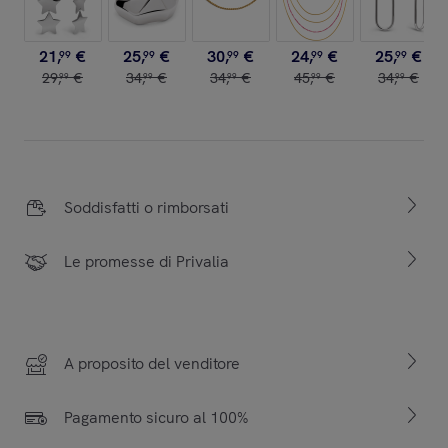
21
,
€
25
,
€
30
,
€
24
,
€
25
,
€
99
99
99
99
99
29
,
€
34
,
€
34
,
€
45
,
€
34
,
€
99
99
99
99
99
Soddisfatti o rimborsati
Le promesse di Privalia
A proposito del venditore
Pagamento sicuro al 100%