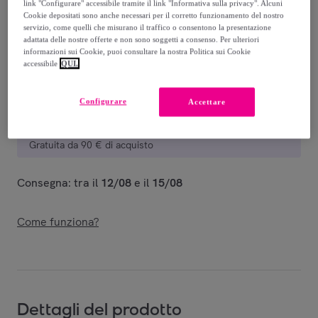
link "Configurare" accessibile tramite il link "Informativa sulla privacy". Alcuni
Venduto da
PRIMADONNA COLLECTION
Cookie depositati sono anche necessari per il corretto funzionamento del nostro
servizio, come quelli che misurano il traffico o consentono la presentazione
adattata delle nostre offerte e non sono soggetti a consenso. Per ulteriori
informazioni sui Cookie, puoi consultare la nostra Politica sui Cookie
accessibile
QUI.
Consegna
Configurare
Accettare
Consegna da
5,98 €
Gratuita da 90 € di acquisto
Consegna: tra il
12/08
e il
15/08
Come funziona?
Dettagli del prodotto