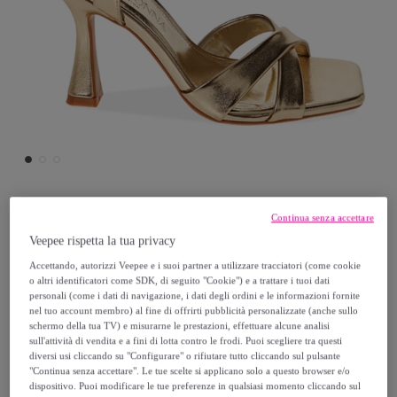
Continua senza accettare
Primadonna Collection
Veepee rispetta la tua privacy
Sandali oro laminato, tacco 9,5 cm
Accettando, autorizzi Veepee e i suoi partner a utilizzare tracciatori (come cookie
o altri identificatori come SDK, di seguito "Cookie") e a trattare i tuoi dati
personali (come i dati di navigazione, i dati degli ordini e le informazioni fornite
29
,
€
99
nel tuo account membro) al fine di offrirti pubblicità personalizzate (anche sullo
schermo della tua TV) e misurarne le prestazioni, effettuare alcune analisi
sull'attività di vendita e a fini di lotta contro le frodi. Puoi scegliere tra questi
59
,
€
diversi usi cliccando su "Configurare" o rifiutare tutto cliccando sul pulsante
99
"Continua senza accettare". Le tue scelte si applicano solo a questo browser e/o
-
50
%
dispositivo. Puoi modificare le tue preferenze in qualsiasi momento cliccando sul