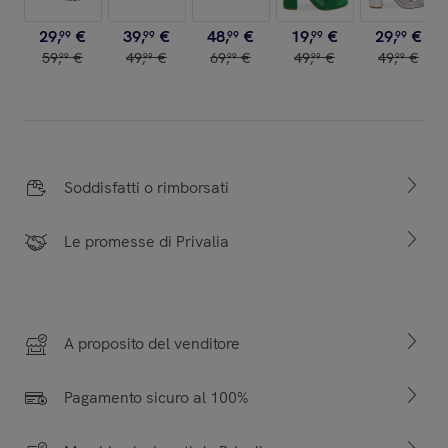
29
,
€
39
,
€
48
,
€
19
,
€
29
,
€
99
99
99
99
99
59
,
€
49
,
€
69
,
€
49
,
€
49
,
€
99
99
99
99
99
Soddisfatti o rimborsati
Le promesse di Privalia
A proposito del venditore
Pagamento sicuro al 100%