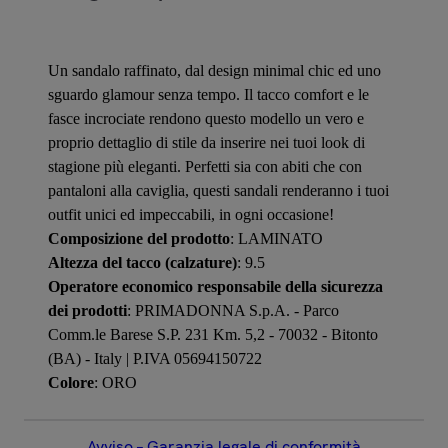
Un sandalo raffinato, dal design minimal chic ed uno
sguardo glamour senza tempo. Il tacco comfort e le
fasce incrociate rendono questo modello un vero e
proprio dettaglio di stile da inserire nei tuoi look di
stagione più eleganti. Perfetti sia con abiti che con
pantaloni alla caviglia, questi sandali renderanno i tuoi
outfit unici ed impeccabili, in ogni occasione!
Composizione del prodotto
: LAMINATO
Altezza del tacco (calzature)
: 9.5
Operatore economico responsabile della sicurezza
dei prodotti
: PRIMADONNA S.p.A. - Parco
Comm.le Barese S.P. 231 Km. 5,2 - 70032 - Bitonto
(BA) - Italy | P.IVA 05694150722
Colore
: ORO
Avviso – Garanzia legale di conformità