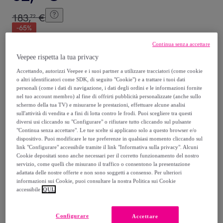
183
,
€
72
-
65
%
Continua senza accettare
Recupero del tuo vecchio prodotto possibile
,
Veepee rispetta la tua privacy
Accettando, autorizzi Veepee e i suoi partner a utilizzare tracciatori (come cookie
o altri identificatori come SDK, di seguito "Cookie") e a trattare i tuoi dati
vedi le condizioni
personali (come i dati di navigazione, i dati degli ordini e le informazioni fornite
nel tuo account membro) al fine di offrirti pubblicità personalizzate (anche sullo
schermo della tua TV) e misurarne le prestazioni, effettuare alcune analisi
Venduto da
InnovaGoods
sull'attività di vendita e a fini di lotta contro le frodi. Puoi scegliere tra questi
diversi usi cliccando su "Configurare" o rifiutare tutto cliccando sul pulsante
"Continua senza accettare". Le tue scelte si applicano solo a questo browser e/o
dispositivo. Puoi modificare le tue preferenze in qualsiasi momento cliccando sul
link "Configurare" accessibile tramite il link "Informativa sulla privacy". Alcuni
Cookie depositati sono anche necessari per il corretto funzionamento del nostro
Consegna
servizio, come quelli che misurano il traffico o consentono la presentazione
adattata delle nostre offerte e non sono soggetti a consenso. Per ulteriori
informazioni sui Cookie, puoi consultare la nostra Politica sui Cookie
Spedizione gratuita
accessibile
QUI.
Consegna: tra il
15/08
e il
18/08
Configurare
Accettare