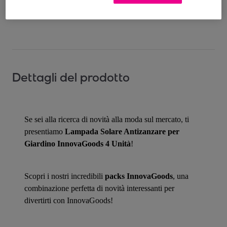
Come funziona?
Dettagli del prodotto
Se sei alla ricerca di novità alla moda sul mercato, ti
presentiamo
Lampada Solare Antizanzare per
Giardino InnovaGoods 4 Unità
!
Scopri i nostri incredibili
packs InnovaGoods
, una
combinazione perfetta di novità interessanti per
divertirti con InnovaGoods!