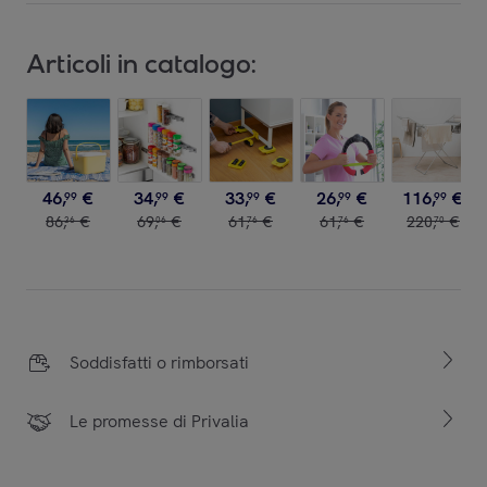
Articoli in catalogo:
46
,
€
34
,
€
33
,
€
26
,
€
116
,
€
99
99
99
99
99
86
,
€
69
,
€
61
,
€
61
,
€
220
,
€
36
06
76
76
70
Soddisfatti o rimborsati
Le promesse di Privalia