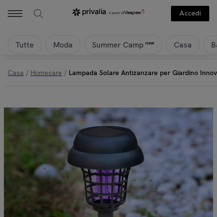
Accedi
Tutte
Moda
Casa
B
new
Summer Camp
Casa
/
Homecare
/
Lampada Solare Antizanzare per Giardino Inno