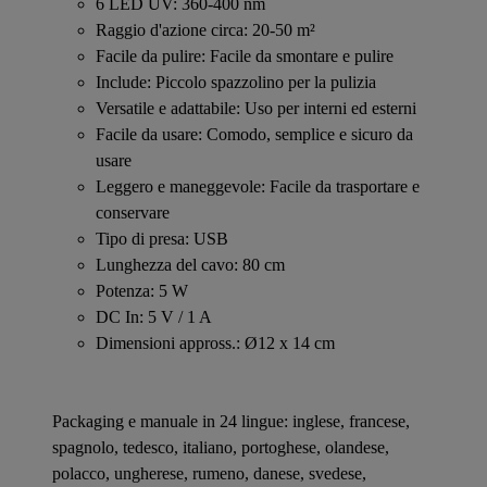
6 LED UV: 360-400 nm
Raggio d'azione circa: 20-50 m²
Facile da pulire: Facile da smontare e pulire
Include: Piccolo spazzolino per la pulizia
Versatile e adattabile: Uso per interni ed esterni
Facile da usare: Comodo, semplice e sicuro da
usare
Leggero e maneggevole: Facile da trasportare e
conservare
Tipo di presa: USB
Lunghezza del cavo: 80 cm
Potenza: 5 W
DC In: 5 V / 1 A
Dimensioni appross.: Ø12 x 14 cm
Packaging e manuale in 24 lingue: inglese, francese,
spagnolo, tedesco, italiano, portoghese, olandese,
polacco, ungherese, rumeno, danese, svedese,