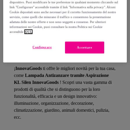
dispositivo. Puoi modificare le tue preferenze in qualsiasi momento cliccando sul
link "Configurare" accessibile tramite il link "Informativa sulla privacy". Alcuni
Come funziona?
Cookie depositati sono anche necessari per il corretto funzionamento del nostro
servizio, come quelli che misurano il traffico o consentono la presentazione
adattata delle nostre offerte e non sono soggetti a consenso. Per ulteriori
informazioni sui Cookie, puoi consultare la nostra Politica sui Cookie
accessibile
QUI.
Dettagli del prodotto
Configurare
Accettare
¡
InnovaGoods
ti offre le migliori novità per la tua casa,
come
Lampada Antizanzare tramite Aspirazione
KL Silen InnovaGoods
! Scopri una vasta gamma di
prodotti di qualità che si distinguono per la loro
funzionalità, efficacia e un design innovativo:
illuminazione, organizzazione, decorazione,
climatizzazione, giardino, animali domestici, pulizia,
ecc.