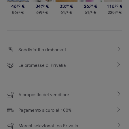
46
,
€
34
,
€
33
,
€
26
,
€
116
,
€
99
99
99
99
99
86
,
€
69
,
€
61
,
€
61
,
€
220
,
€
36
06
76
76
70
Soddisfatti o rimborsati
Le promesse di Privalia
A proposito del venditore
Pagamento sicuro al 100%
Marchi selezionati da Privalia