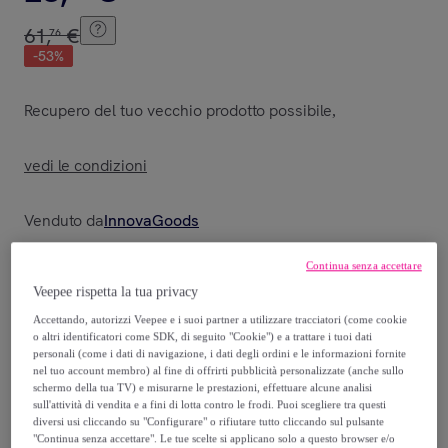
61
,
€
76
-
53
%
Recupero del tuo vecchio prodotto possibile
,
vedi le condizioni
Venduto da
InnovaGoods
Continua senza accettare
Veepee rispetta la tua privacy
Accettando, autorizzi Veepee e i suoi partner a utilizzare tracciatori (come cookie
Consegna
o altri identificatori come SDK, di seguito "Cookie") e a trattare i tuoi dati
personali (come i dati di navigazione, i dati degli ordini e le informazioni fornite
Spedizione gratuita
nel tuo account membro) al fine di offrirti pubblicità personalizzate (anche sullo
schermo della tua TV) e misurarne le prestazioni, effettuare alcune analisi
sull'attività di vendita e a fini di lotta contro le frodi. Puoi scegliere tra questi
Consegna: tra il
18/08
e il
21/08
diversi usi cliccando su "Configurare" o rifiutare tutto cliccando sul pulsante
"Continua senza accettare". Le tue scelte si applicano solo a questo browser e/o