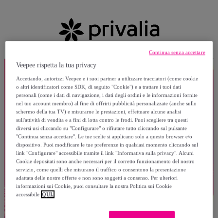
Continua senza accettare
Veepee rispetta la tua privacy
Accettando, autorizzi Veepee e i suoi partner a utilizzare tracciatori (come cookie
o altri identificatori come SDK, di seguito "Cookie") e a trattare i tuoi dati
personali (come i dati di navigazione, i dati degli ordini e le informazioni fornite
nel tuo account membro) al fine di offrirti pubblicità personalizzate (anche sullo
schermo della tua TV) e misurarne le prestazioni, effettuare alcune analisi
sull'attività di vendita e a fini di lotta contro le frodi. Puoi scegliere tra questi
diversi usi cliccando su "Configurare" o rifiutare tutto cliccando sul pulsante
"Continua senza accettare". Le tue scelte si applicano solo a questo browser e/o
dispositivo. Puoi modificare le tue preferenze in qualsiasi momento cliccando sul
link "Configurare" accessibile tramite il link "Informativa sulla privacy". Alcuni
Cookie depositati sono anche necessari per il corretto funzionamento del nostro
servizio, come quelli che misurano il traffico o consentono la presentazione
adattata delle nostre offerte e non sono soggetti a consenso. Per ulteriori
informazioni sui Cookie, puoi consultare la nostra Politica sui Cookie
accessibile
QUI.