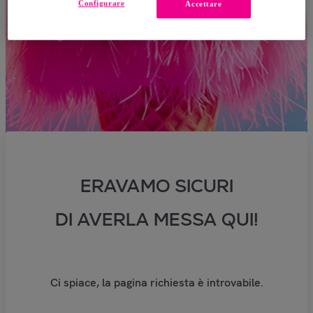
Configurare
Accettare
ERAVAMO SICURI
DI AVERLA MESSA QUI!
Ci spiace, la pagina richiesta è introvabile.