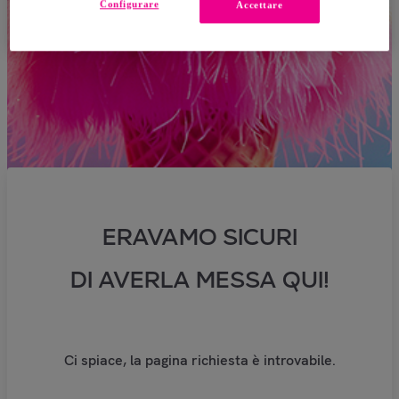
Configurare
Accettare
ERAVAMO SICURI
DI AVERLA MESSA QUI!
Ci spiace, la pagina richiesta è introvabile.