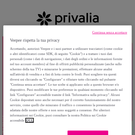
Continua senza accettare
Veepee rispetta la tua privacy
Accettando, autorizzi Veepee e i suoi partner a utilizzare tracciatori (come cookie
o altri identificatori come SDK, di seguito "Cookie") e a trattare i tuoi dati
personali (come i dati di navigazione, i dati degli ordini e le informazioni fornite
nel tuo account membro) al fine di offrirti pubblicità personalizzate (anche sullo
schermo della tua TV) e misurarne le prestazioni, effettuare alcune analisi
sull'attività di vendita e a fini di lotta contro le frodi. Puoi scegliere tra questi
diversi usi cliccando su "Configurare" o rifiutare tutto cliccando sul pulsante
"Continua senza accettare". Le tue scelte si applicano solo a questo browser e/o
dispositivo. Puoi modificare le tue preferenze in qualsiasi momento cliccando sul
link "Configurare" accessibile tramite il link "Informativa sulla privacy". Alcuni
Cookie depositati sono anche necessari per il corretto funzionamento del nostro
servizio, come quelli che misurano il traffico o consentono la presentazione
adattata delle nostre offerte e non sono soggetti a consenso. Per ulteriori
informazioni sui Cookie, puoi consultare la nostra Politica sui Cookie
accessibile
QUI.