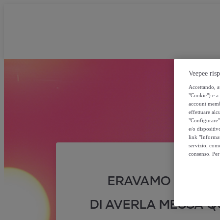
Veepee risp
Accettando, au
"Cookie") e a 
account membro
effettuare alcu
"Configurare" 
e/o dispositiv
link "Informa
servizio, come
consenso. Per 
ERAVAMO SICURI
DI AVERLA MESSA QU