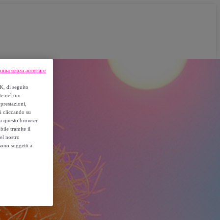
inua senza accettare
K, di seguito
te nel tuo
prestazioni,
si cliccando su
o a questo browser
ile tramite il
el nostro
sono soggetti a