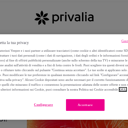
Cont
etta la tua privacy
torizzi Veepee e i suoi partner a utilizzare tracciatori (come cookie o altri identificatori come SD
trattare i tuoi dati personali (come i dati di navigazione, i dati degli ordini e le informazioni forni
) al fine di offrirti pubblicità personalizzate (anche sullo schermo della tua TV) e misurarne le 
ne analisi sull'attività di vendita e a fini di lotta contro le frodi. Puoi scegliere tra questi diversi u
o rifiutare tutto cliccando sul pulsante "Continua senza accettare". Le tue scelte si applicano sol
o. Puoi modificare le tue preferenze in qualsiasi momento cliccando sul link "Configurare" accessib
tiva sulla privacy". Alcuni Cookie depositati sono anche necessari per il corretto funzionamento d
 quelli che misurano il traffico o consentono la presentazione adattata delle nostre offerte e non 
ulteriori informazioni sui Cookie, puoi consultare la nostra Politica sui Cookie accessibile
QUI.
Configurare
Accettare
I!