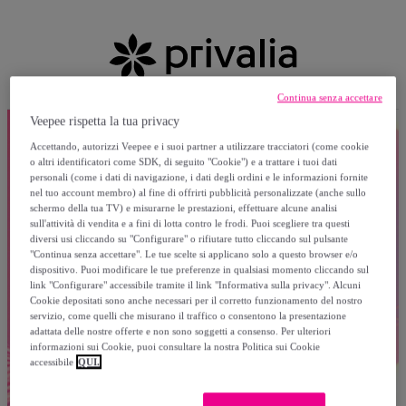
Continua senza accettare
Veepee rispetta la tua privacy
Accettando, autorizzi Veepee e i suoi partner a utilizzare tracciatori (come cookie
o altri identificatori come SDK, di seguito "Cookie") e a trattare i tuoi dati
personali (come i dati di navigazione, i dati degli ordini e le informazioni fornite
nel tuo account membro) al fine di offrirti pubblicità personalizzate (anche sullo
schermo della tua TV) e misurarne le prestazioni, effettuare alcune analisi
sull'attività di vendita e a fini di lotta contro le frodi. Puoi scegliere tra questi
diversi usi cliccando su "Configurare" o rifiutare tutto cliccando sul pulsante
"Continua senza accettare". Le tue scelte si applicano solo a questo browser e/o
dispositivo. Puoi modificare le tue preferenze in qualsiasi momento cliccando sul
link "Configurare" accessibile tramite il link "Informativa sulla privacy". Alcuni
Cookie depositati sono anche necessari per il corretto funzionamento del nostro
servizio, come quelli che misurano il traffico o consentono la presentazione
adattata delle nostre offerte e non sono soggetti a consenso. Per ulteriori
informazioni sui Cookie, puoi consultare la nostra Politica sui Cookie
accessibile
QUI.