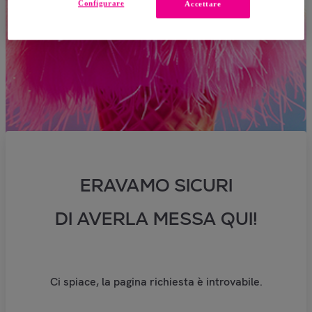
Configurare
Accettare
ERAVAMO SICURI
DI AVERLA MESSA QUI!
Ci spiace, la pagina richiesta è introvabile.