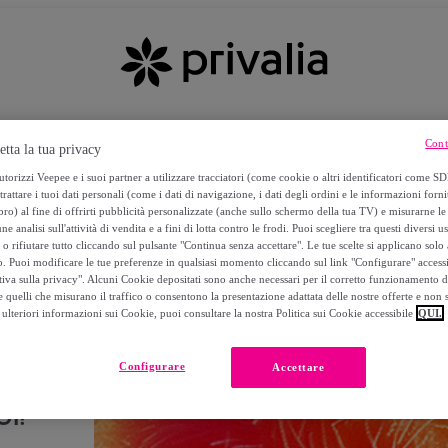
Cont
etta la tua privacy
torizzi Veepee e i suoi partner a utilizzare tracciatori (come cookie o altri identificatori come SD
trattare i tuoi dati personali (come i dati di navigazione, i dati degli ordini e le informazioni forni
) al fine di offrirti pubblicità personalizzate (anche sullo schermo della tua TV) e misurarne le 
ne analisi sull'attività di vendita e a fini di lotta contro le frodi. Puoi scegliere tra questi diversi u
o rifiutare tutto cliccando sul pulsante "Continua senza accettare". Le tue scelte si applicano sol
o. Puoi modificare le tue preferenze in qualsiasi momento cliccando sul link "Configurare" accessib
tiva sulla privacy". Alcuni Cookie depositati sono anche necessari per il corretto funzionamento d
 quelli che misurano il traffico o consentono la presentazione adattata delle nostre offerte e non 
ulteriori informazioni sui Cookie, puoi consultare la nostra Politica sui Cookie accessibile
QUI.
Configurare
Accettare
I!