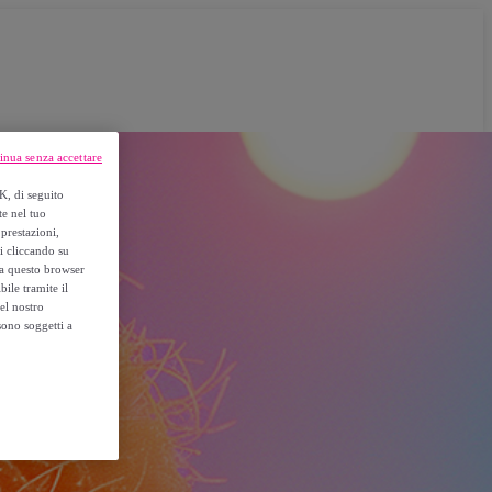
inua senza accettare
K, di seguito
te nel tuo
prestazioni,
si cliccando su
o a questo browser
ile tramite il
el nostro
sono soggetti a