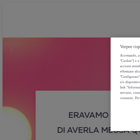
Veepee risp
Accettando, au
"Cookie") e a 
account membro
effettuare alcu
"Configurare" 
e/o dispositiv
link "Informa
servizio, come
consenso. Per 
ERAVAMO SICURI
DI AVERLA MESSA QU