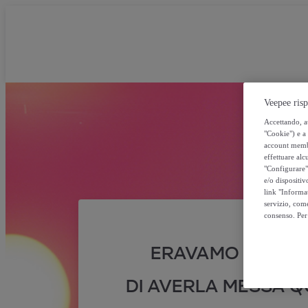
Veepee risp
Accettando, au
"Cookie") e a 
account membro
effettuare alcu
"Configurare" 
e/o dispositiv
link "Informa
servizio, come
consenso. Per 
ERAVAMO SICURI
DI AVERLA MESSA QU