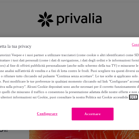
Cont
etta la tua privacy
torizzi Veepee e i suoi partner a utilizzare tracciatori (come cookie o altri identificatori come SD
trattare i tuoi dati personali (come i dati di navigazione, i dati degli ordini e le informazioni forni
) al fine di offrirti pubblicità personalizzate (anche sullo schermo della tua TV) e misurarne le 
ne analisi sull'attività di vendita e a fini di lotta contro le frodi. Puoi scegliere tra questi diversi u
o rifiutare tutto cliccando sul pulsante "Continua senza accettare". Le tue scelte si applicano sol
o. Puoi modificare le tue preferenze in qualsiasi momento cliccando sul link "Configurare" accessib
tiva sulla privacy". Alcuni Cookie depositati sono anche necessari per il corretto funzionamento d
 quelli che misurano il traffico o consentono la presentazione adattata delle nostre offerte e non 
ulteriori informazioni sui Cookie, puoi consultare la nostra Politica sui Cookie accessibile
QUI.
Configurare
Accettare
I!