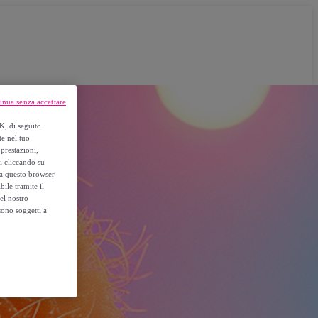
inua senza accettare
K, di seguito
te nel tuo
prestazioni,
si cliccando su
o a questo browser
ile tramite il
el nostro
sono soggetti a