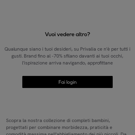
Vuoi vedere altro?
Qualunque siano i tuoi desideri, su Privalia ce n'è per tutti i
gusti. Brand fino al -70% sfilano davanti ai tuoi occhi,
l'ispirazione arriva navigando, approfittane
Fai login
Scopra la nostra collezione di completi bambini,
progettati per combinare morbidezza, praticità e
comodità massima nell'abbigliamento dei più piccoli. Da