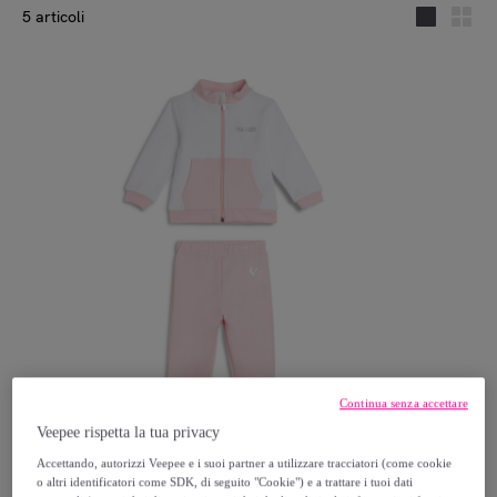
5 articoli
Continua senza accettare
Veepee rispetta la tua privacy
Freddy
Tuta Baby in cotone elasticizzato con logo argento
Accettando, autorizzi Veepee e i suoi partner a utilizzare tracciatori (come cookie
o altri identificatori come SDK, di seguito "Cookie") e a trattare i tuoi dati