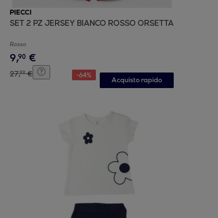
PIECCI
SET 2 PZ JERSEY BIANCO ROSSO ORSETTA
Rosso
9
,
€
90
27
,
€
99
-
64
%
Acquisto rapido