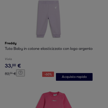
Freddy
Tuta Baby in cotone elasticizzato con logo argento
Viola
33
,
€
00
82
,
€
50
-
60
%
Acquisto rapido