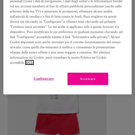
personali (come i dati di navigazione, i dati degli ordini e le informazioni fornite
Rosa
nel tuo account membro) al fine di offrirti pubblicità personalizzate (anche sullo
33
,
€
00
schermo della tua TV) e misurarne le prestazioni, effettuare alcune analisi
sull'attività di vendita e a fini di lotta contro le frodi. Puoi scegliere tra questi
82
,
€
diversi usi cliccando su "Configurare" o rifiutare tutto cliccando sul pulsante
50
-
60
%
Acquisto rapido
"Continua senza accettare". Le tue scelte si applicano solo a questo browser e/o
dispositivo. Puoi modificare le tue preferenze in qualsiasi momento cliccando sul
link "Configurare" accessibile tramite il link "Informativa sulla privacy". Alcuni
Cookie depositati sono anche necessari per il corretto funzionamento del nostro
servizio, come quelli che misurano il traffico o consentono la presentazione
adattata delle nostre offerte e non sono soggetti a consenso. Per ulteriori
informazioni sui Cookie, puoi consultare la nostra Politica sui Cookie
accessibile
QUI.
Configurare
Accettare