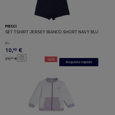
PIECCI
SET TSHIRT JERSEY BIANCO SHORT NAVY BLU
Blu
10
,
€
90
29
,
€
90
-
63
%
Acquisto rapido