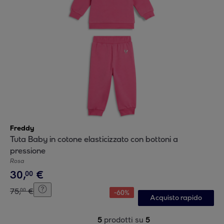
Freddy
Tuta Baby in cotone elasticizzato con bottoni a
pressione
Rosa
30
,
€
00
75
,
€
00
-
60
%
Acquisto rapido
5
prodotti su
5