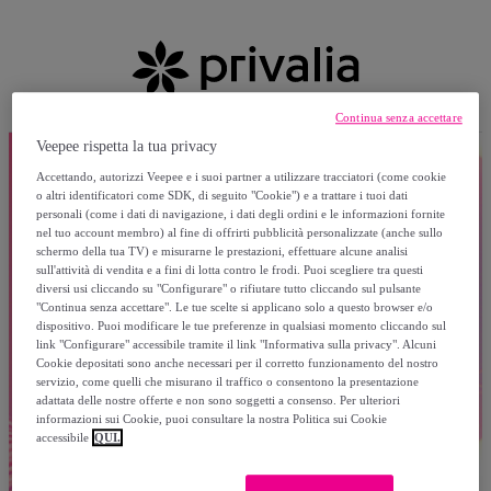
Continua senza accettare
Veepee rispetta la tua privacy
Accettando, autorizzi Veepee e i suoi partner a utilizzare tracciatori (come cookie
o altri identificatori come SDK, di seguito "Cookie") e a trattare i tuoi dati
personali (come i dati di navigazione, i dati degli ordini e le informazioni fornite
nel tuo account membro) al fine di offrirti pubblicità personalizzate (anche sullo
schermo della tua TV) e misurarne le prestazioni, effettuare alcune analisi
sull'attività di vendita e a fini di lotta contro le frodi. Puoi scegliere tra questi
diversi usi cliccando su "Configurare" o rifiutare tutto cliccando sul pulsante
"Continua senza accettare". Le tue scelte si applicano solo a questo browser e/o
dispositivo. Puoi modificare le tue preferenze in qualsiasi momento cliccando sul
link "Configurare" accessibile tramite il link "Informativa sulla privacy". Alcuni
Cookie depositati sono anche necessari per il corretto funzionamento del nostro
servizio, come quelli che misurano il traffico o consentono la presentazione
adattata delle nostre offerte e non sono soggetti a consenso. Per ulteriori
informazioni sui Cookie, puoi consultare la nostra Politica sui Cookie
accessibile
QUI.