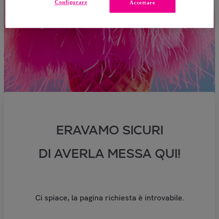
Configurare
Accettare
ERAVAMO SICURI
DI AVERLA MESSA QUI!
Ci spiace, la pagina richiesta è introvabile.