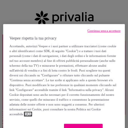
Continua senza accettare
Veepee rispetta la tua privacy
Accettando, autorizzi Veepee e i suoi partner a utilizzare tracciatori (come cookie
o altri identificatori come SDK, di seguito "Cookie") e a trattare i tuoi dati
personali (come i dati di navigazione, i dati degli ordini e le informazioni fornite
nel tuo account membro) al fine di offrirti pubblicità personalizzate (anche sullo
schermo della tua TV) e misurarne le prestazioni, effettuare alcune analisi
sull'attività di vendita e a fini di lotta contro le frodi. Puoi scegliere tra questi
diversi usi cliccando su "Configurare" o rifiutare tutto cliccando sul pulsante
"Continua senza accettare". Le tue scelte si applicano solo a questo browser e/o
dispositivo. Puoi modificare le tue preferenze in qualsiasi momento cliccando sul
link "Configurare" accessibile tramite il link "Informativa sulla privacy". Alcuni
Cookie depositati sono anche necessari per il corretto funzionamento del nostro
servizio, come quelli che misurano il traffico o consentono la presentazione
adattata delle nostre offerte e non sono soggetti a consenso. Per ulteriori
informazioni sui Cookie, puoi consultare la nostra Politica sui Cookie
accessibile
QUI.