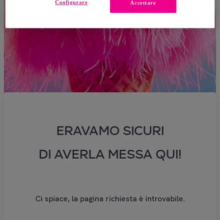
Configurare
Accettare
ERAVAMO SICURI
DI AVERLA MESSA QUI!
Ci spiace, la pagina richiesta è introvabile.