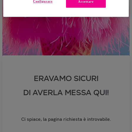
Configurare
Accettare
ERAVAMO SICURI
DI AVERLA MESSA QUI!
Ci spiace, la pagina richiesta è introvabile.