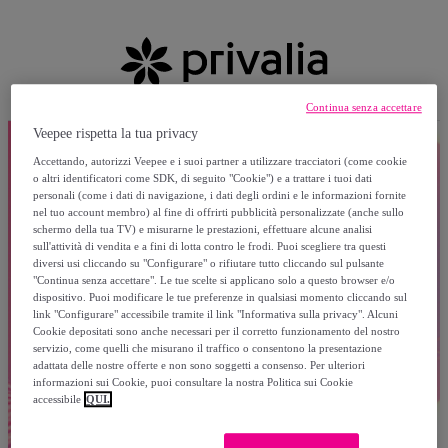
Continua senza accettare
Veepee rispetta la tua privacy
Accettando, autorizzi Veepee e i suoi partner a utilizzare tracciatori (come cookie
o altri identificatori come SDK, di seguito "Cookie") e a trattare i tuoi dati
personali (come i dati di navigazione, i dati degli ordini e le informazioni fornite
nel tuo account membro) al fine di offrirti pubblicità personalizzate (anche sullo
schermo della tua TV) e misurarne le prestazioni, effettuare alcune analisi
sull'attività di vendita e a fini di lotta contro le frodi. Puoi scegliere tra questi
diversi usi cliccando su "Configurare" o rifiutare tutto cliccando sul pulsante
"Continua senza accettare". Le tue scelte si applicano solo a questo browser e/o
dispositivo. Puoi modificare le tue preferenze in qualsiasi momento cliccando sul
link "Configurare" accessibile tramite il link "Informativa sulla privacy". Alcuni
Cookie depositati sono anche necessari per il corretto funzionamento del nostro
servizio, come quelli che misurano il traffico o consentono la presentazione
adattata delle nostre offerte e non sono soggetti a consenso. Per ulteriori
informazioni sui Cookie, puoi consultare la nostra Politica sui Cookie
accessibile
QUI.