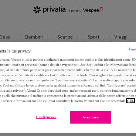
Casa
Bambini
Scarpe
Sport
Viaggi
Cont
etta la tua privacy
ITE
torizzi Veepee e i suoi partner a utilizzare tracciatori (come cookie o altri identificatori come SD
trattare i tuoi dati personali (come i dati di navigazione, i dati degli ordini e le informazioni forni
) al fine di offrirti pubblicità personalizzate (anche sullo schermo della tua TV) e misurarne le 
ne analisi sull'attività di vendita e a fini di lotta contro le frodi. Puoi scegliere tra questi diversi u
o rifiutare tutto cliccando sul pulsante "Continua senza accettare". Le tue scelte si applicano sol
o. Puoi modificare le tue preferenze in qualsiasi momento cliccando sul link "Configurare" accessib
tiva sulla privacy". Alcuni Cookie depositati sono anche necessari per il corretto funzionamento d
 quelli che misurano il traffico o consentono la presentazione adattata delle nostre offerte e non 
ulteriori informazioni sui Cookie, puoi consultare la nostra Politica sui Cookie accessibile
QUI.
Attualmente non è disponibile alcun prodotto.
Configurare
Accettare
Registrati e accedi a tutti i prodotti visibili ai nostri membri.