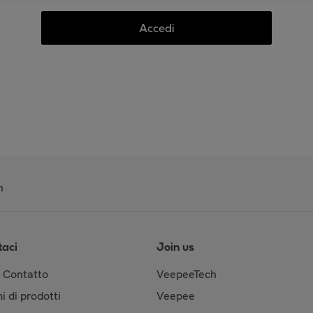
Accedi
n
taci
Join us
& Contatto
VeepeeTech
i di prodotti
Veepee