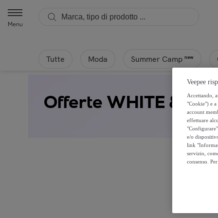
Menu
Tutte
Moda
new
Summer Camp
Veepee risp
Offerte WHITE & WH
Accettando, au
"Cookie") e a 
account membro
effettuare alcu
"Configurare" 
e/o dispositiv
link "Informa
servizio, come
consenso. Per 