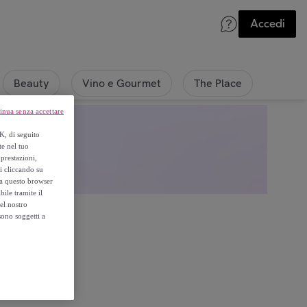
Accedi
Beauty
Vino e Gourmet
The Place
inua senza accettare
K, di seguito
te nel tuo
prestazioni,
si cliccando su
o a questo browser
ile tramite il
el nostro
sono soggetti a