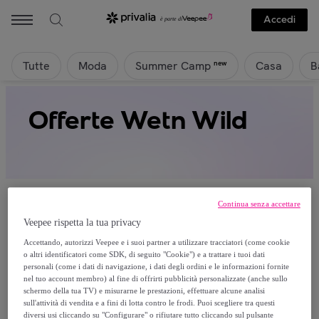
Accedi
Tutte
Moda
Casa
B
new
Summer Camp
Offerte Wetn Wild
Continua senza accettare
Veepee rispetta la tua privacy
Attualmente non è disponibile alcun
Accettando, autorizzi Veepee e i suoi partner a utilizzare tracciatori (come cookie
o altri identificatori come SDK, di seguito "Cookie") e a trattare i tuoi dati
prodotto.
personali (come i dati di navigazione, i dati degli ordini e le informazioni fornite
nel tuo account membro) al fine di offrirti pubblicità personalizzate (anche sullo
schermo della tua TV) e misurarne le prestazioni, effettuare alcune analisi
Registrati e accedi a tutti i prodotti visibili ai nostri
sull'attività di vendita e a fini di lotta contro le frodi. Puoi scegliere tra questi
membri.
diversi usi cliccando su "Configurare" o rifiutare tutto cliccando sul pulsante