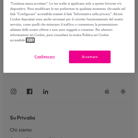
"Continua senza accettare". Le tue scelte si applicano solo a questo browser e/o
dispositivo. Puoi modificare le tue preferenze in qualsiasi momento cliccando sul
link "Configurare" accessibile tramite il link "Informativa sulla privacy". Alcuni
Accedi
Cookie depositati sono anche necessari per il corretto funzionamento del nostro
servizio, come quelli che misurano il traffico o consentono la presentazione
adattata delle nostre offerte e non sono soggetti a consenso. Per ulteriori
informazioni sui Cookie, puoi consultare la nostra Politica sui Cookie
accessibile
QUI.
Configurare
Accettare
Su Privalia
Chi siamo