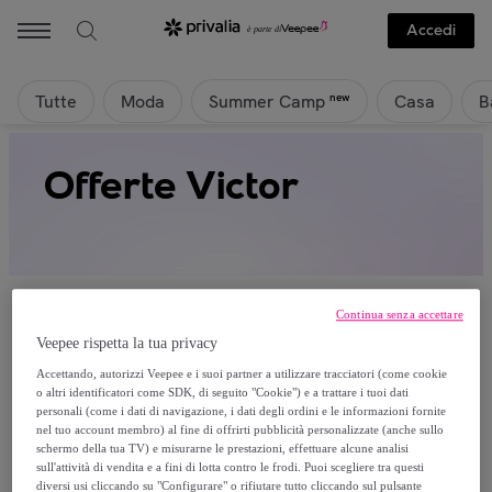
Accedi
Tutte
Moda
Casa
B
new
Summer Camp
Offerte Victor
Continua senza accettare
Veepee rispetta la tua privacy
Attualmente non è disponibile alcun
Accettando, autorizzi Veepee e i suoi partner a utilizzare tracciatori (come cookie
o altri identificatori come SDK, di seguito "Cookie") e a trattare i tuoi dati
prodotto.
personali (come i dati di navigazione, i dati degli ordini e le informazioni fornite
nel tuo account membro) al fine di offrirti pubblicità personalizzate (anche sullo
schermo della tua TV) e misurarne le prestazioni, effettuare alcune analisi
Registrati e accedi a tutti i prodotti visibili ai nostri
sull'attività di vendita e a fini di lotta contro le frodi. Puoi scegliere tra questi
membri.
diversi usi cliccando su "Configurare" o rifiutare tutto cliccando sul pulsante