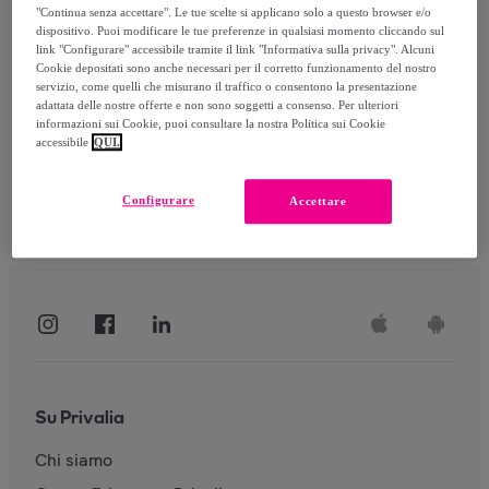
"Continua senza accettare". Le tue scelte si applicano solo a questo browser e/o
dispositivo. Puoi modificare le tue preferenze in qualsiasi momento cliccando sul
link "Configurare" accessibile tramite il link "Informativa sulla privacy". Alcuni
Accedi
Cookie depositati sono anche necessari per il corretto funzionamento del nostro
servizio, come quelli che misurano il traffico o consentono la presentazione
adattata delle nostre offerte e non sono soggetti a consenso. Per ulteriori
informazioni sui Cookie, puoi consultare la nostra Politica sui Cookie
accessibile
QUI.
Configurare
Accettare
Su Privalia
Chi siamo