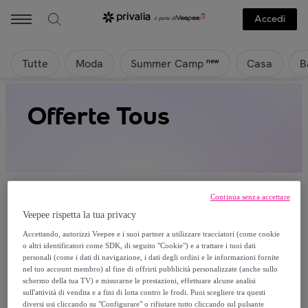
Accedi
Tutte
Moda
Casa
B
new
Summer Camp
Offerte Tous
Continua senza accettare
Veepee rispetta la tua privacy
Attualmente non è disponibile alcun
Accettando, autorizzi Veepee e i suoi partner a utilizzare tracciatori (come cookie
o altri identificatori come SDK, di seguito "Cookie") e a trattare i tuoi dati
prodotto.
personali (come i dati di navigazione, i dati degli ordini e le informazioni fornite
nel tuo account membro) al fine di offrirti pubblicità personalizzate (anche sullo
schermo della tua TV) e misurarne le prestazioni, effettuare alcune analisi
Registrati e accedi a tutti i prodotti visibili ai nostri
sull'attività di vendita e a fini di lotta contro le frodi. Puoi scegliere tra questi
membri.
diversi usi cliccando su "Configurare" o rifiutare tutto cliccando sul pulsante